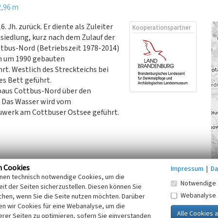
2,96 m
 Jh. zurück. Er diente als Zuleiter
Kooperationspartner
siedlung, kurz nach dem Zulauf der
tbus-Nord (Betriebszeit 1978-2014)
en um 1990 gebauten
t. Westlich des Streckteichs bei
s Bett geführt.
ebaus Cottbus-Nord über den
 Das Wasser wird vom
uwerk am Cottbuser Ostsee geführt.
n Cookies
Impressum
|
Da
inen technisch notwendige Cookies, um die
Notwendige 
it der Seiten sicherzustellen. Diesen können Sie
Webanalyse
chen, wenn Sie die Seite nutzen möchten. Darüber
n wir Cookies für eine Webanalyse, um die
gbau/cottbuser-ostsee/ (Zugriff: 14.09.2023)
erer Seiten zu optimieren, sofern Sie einverstanden