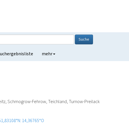
Suche
uchergebnisliste
mehr
Peitz, Schmogrow-Fehrow, Teichland, Turnow-Preilack
51,83108°N: 14,36765°O