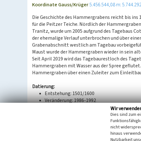
Koordinate Gauss/Krüger
5.456.544,08 m: 5.744.29
Die Geschichte des Hammergrabens reicht bis ins 16.
für die Peitzer Teiche. Nördlich der Hammergraben
Tranitz, wurde um 2005 aufgrund des Tagebaus Cot
der ehemalige Verlauf unterbrochen und über ein
Grabenabschnitt westlich am Tagebau vorbeigeführ
Maust wurde der Hammergraben wieder in sein alte
Seit April 2019 wird das Tagebaurestloch des Tag
Hammergraben mit Wasser aus der Spree geflutet.
Hammergraben über einen Zuleiter zum Einleitba
Datierung:
Entstehung: 1501/1600
Veränderung: 1986-1992
Veränderung: 2007
Wir verwende
Veränderung: 2018
Dies sind zum e
Funktionsfähigke
nicht widerspre
Quellen/Literaturangaben:
hinaus verwende
https://www.leag.de/de/geschaeftsfelder/ber
Nutzbarkeit uns