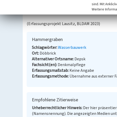
https://dewiki.de/Lexikon/Hammergraben_(Co
sind. Mit Anklic
Weitere Informa
BKM-Nummer:
32003281
(Erfassungsprojekt Lausitz, BLDAM 2023)
Hammergraben
Schlagwörter
Wasserbauwerk
Ort
Döbbrick
Alternativer Ortsname
Depsk
Fachsicht(en)
Denkmalpflege
Erfassungsmaßstab
Keine Angabe
Erfassungsmethode
Übernahme aus externer 
Empfohlene Zitierweise
Urheberrechtlicher Hinweis
Der hier präsentier
(Namensnennung). Die angezeigten Medien unt