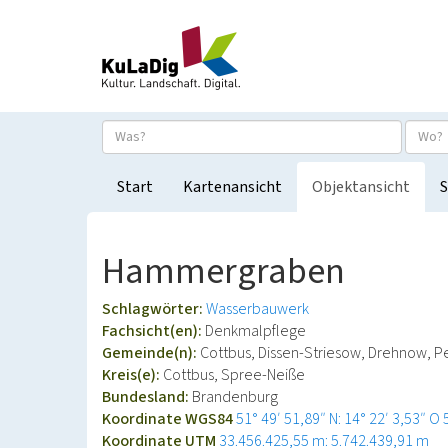
Start
Kartenansicht
Objektansicht
S
Hammergraben
Schlagwörter:
Wasserbauwerk
Fachsicht(en):
Denkmalpflege
Gemeinde(n):
Cottbus, Dissen-Striesow, Drehnow, 
Kreis(e):
Cottbus, Spree-Neiße
Bundesland:
Brandenburg
Koordinate WGS84
51° 49′ 51,89″ N: 14° 22′ 3,53″ O
Koordinate UTM
33.456.425,55 m: 5.742.439,91 m