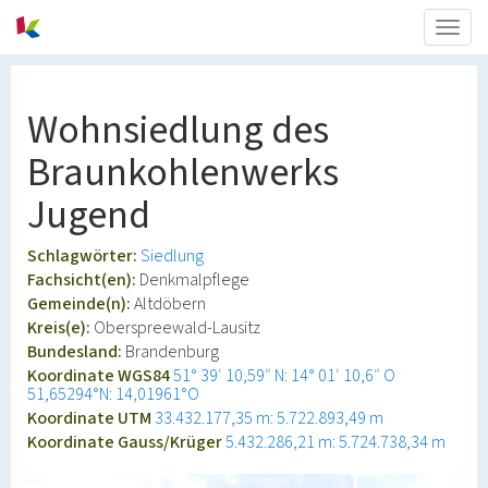
Togg
navig
Wohnsiedlung des
Braunkohlenwerks
Jugend
Schlagwörter:
Siedlung
Fachsicht(en):
Denkmalpflege
Gemeinde(n):
Altdöbern
Kreis(e):
Oberspreewald-Lausitz
Bundesland:
Brandenburg
Koordinate WGS84
51° 39′ 10,59″ N: 14° 01′ 10,6″ O
51,65294°N: 14,01961°O
Koordinate UTM
33.432.177,35 m: 5.722.893,49 m
Koordinate Gauss/Krüger
5.432.286,21 m: 5.724.738,34 m