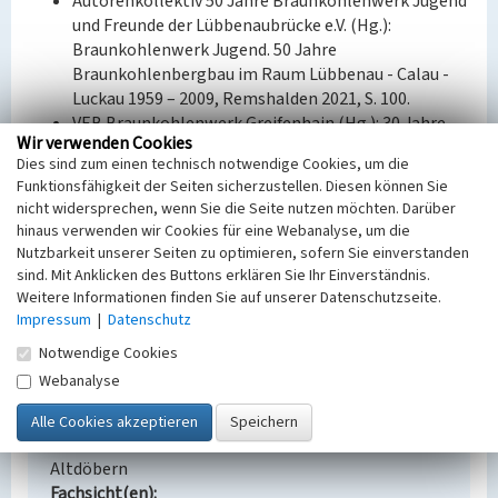
Autorenkollektiv 50 Jahre Braunkohlenwerk Jugend
und Freunde der Lübbenaubrücke e.V. (Hg.):
Braunkohlenwerk Jugend. 50 Jahre
Braunkohlenbergbau im Raum Lübbenau - Calau -
Luckau 1959 – 2009, Remshalden 2021, S. 100.
VEB Braunkohlenwerk Greifenhain (Hg.): 30 Jahre
Wir verwenden Cookies
Braunkohlenwerk Greifenhain. Vom Werden und
Dies sind zum einen technisch notwendige Cookies, um die
Wachsen unseres Werkes, Festschrift, Cottbus 1965,
Funktionsfähigkeit der Seiten sicherzustellen. Diesen können Sie
S. 80.
nicht widersprechen, wenn Sie die Seite nutzen möchten. Darüber
hinaus verwenden wir Cookies für eine Webanalyse, um die
BKM-Nummer:
32003072
Nutzbarkeit unserer Seiten zu optimieren, sofern Sie einverstanden
sind. Mit Anklicken des Buttons erklären Sie Ihr Einverständnis.
(Erfassungsprojekt Lausitz, BLDAM 2023)
Weitere Informationen finden Sie auf unserer Datenschutzseite.
Impressum
|
Datenschutz
Notwendige Cookies
Wohnsiedlung des Braunkohlenwerks Jugend
Webanalyse
Schlagwörter
Siedlung
Ort
Altdöbern
Fachsicht(en)