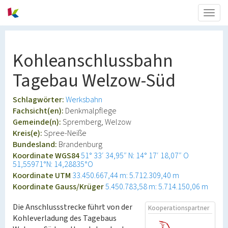
Togg
navig
Kohleanschlussbahn
Tagebau Welzow-Süd
Schlagwörter:
Werksbahn
Fachsicht(en):
Denkmalpflege
Gemeinde(n):
Spremberg, Welzow
Kreis(e):
Spree-Neiße
Bundesland:
Brandenburg
Koordinate WGS84
51° 33′ 34,95″ N: 14° 17′ 18,07″ O
51,55971°N: 14,28835°O
Koordinate UTM
33.450.667,44 m: 5.712.309,40 m
Koordinate Gauss/Krüger
5.450.783,58 m: 5.714.150,06 m
Die Anschlussstrecke führt von der
Kooperationspartner
Kohleverladung des Tagebaus