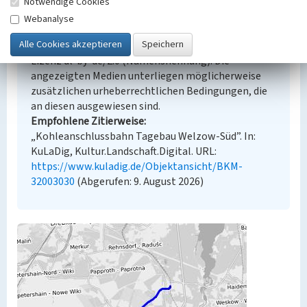
Notwendige Cookies
Empfohlene Zitierweise
Webanalyse
Urheberrechtlicher Hinweis
Der hier präsentierte Inhalt steht unter der freien
Lizenz dl-by-de/2.0 (Namensnennung). Die
angezeigten Medien unterliegen möglicherweise
zusätzlichen urheberrechtlichen Bedingungen, die
an diesen ausgewiesen sind.
Empfohlene Zitierweise
„Kohleanschlussbahn Tagebau Welzow-Süd”. In:
KuLaDig, Kultur.Landschaft.Digital. URL:
https://www.kuladig.de/Objektansicht/BKM-
32003030
(Abgerufen: 9. August 2026)