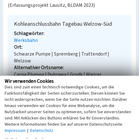
(Erfassungsprojekt Lausitz, BLDAM 2023)
Kohleanschlussbahn Tagebau Welzow-Süd
Schlagwörter
Werksbahn
Ort
Schwarze Pumpe | Spremberg | Trattendorf |
Welzow
Alternativer Ortsname
Carna Plumpa | Dubrawa | Grodk | Wjelcej
Wir verwenden Cookies
Fachsicht(en)
Dies sind zum einen technisch notwendige Cookies, um die
Denkmalpflege
Funktionsfähigkeit der Seiten sicherzustellen. Diesen können Sie
Erfassungsmaßstab
nicht widersprechen, wenn Sie die Seite nutzen möchten. Darüber
Keine Angabe
hinaus verwenden wir Cookies für eine Webanalyse, um die
Erfassungsmethode
Nutzbarkeit unserer Seiten zu optimieren, sofern Sie einverstanden
Übernahme aus externer Fachdatenbank
sind. Mit Anklicken des Buttons erklären Sie Ihr Einverständnis.
Weitere Informationen finden Sie auf unserer Datenschutzseite.
Impressum
|
Datenschutz