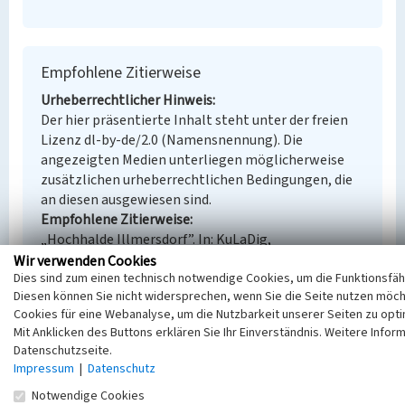
Empfohlene Zitierweise
Urheberrechtlicher Hinweis
Der hier präsentierte Inhalt steht unter der freien
Lizenz dl-by-de/2.0 (Namensnennung). Die
angezeigten Medien unterliegen möglicherweise
zusätzlichen urheberrechtlichen Bedingungen, die
an diesen ausgewiesen sind.
Empfohlene Zitierweise
„Hochhalde Illmersdorf”. In: KuLaDig,
Kultur.Landschaft.Digital. URL:
Wir verwenden Cookies
Dies sind zum einen technisch notwendige Cookies, um die Funktionsfähi
https://www.kuladig.de/Objektansicht/BKM-
Diesen können Sie nicht widersprechen, wenn Sie die Seite nutzen möc
32002916
(Abgerufen: 6. August 2026)
Cookies für eine Webanalyse, um die Nutzbarkeit unserer Seiten zu opti
Mit Anklicken des Buttons erklären Sie Ihr Einverständnis. Weitere Infor
Datenschutzseite.
Impressum
|
Datenschutz
Notwendige Cookies