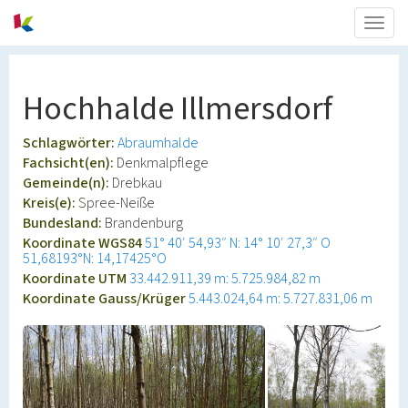
Togg
navig
Hochhalde Illmersdorf
Schlagwörter:
Abraumhalde
Fachsicht(en):
Denkmalpflege
Gemeinde(n):
Drebkau
Kreis(e):
Spree-Neiße
Bundesland:
Brandenburg
Koordinate WGS84
51° 40′ 54,93″ N: 14° 10′ 27,3″ O
51,68193°N: 14,17425°O
Koordinate UTM
33.442.911,39 m: 5.725.984,82 m
Koordinate Gauss/Krüger
5.443.024,64 m: 5.727.831,06 m