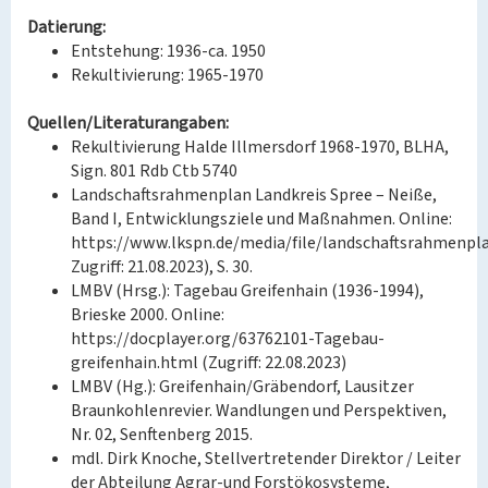
Datierung:
Entstehung: 1936-ca. 1950
Rekultivierung: 1965-1970
Quellen/Literaturangaben:
Rekultivierung Halde Illmersdorf 1968-1970, BLHA,
Sign. 801 Rdb Ctb 5740
Landschaftsrahmenplan Landkreis Spree – Neiße,
Band I, Entwicklungsziele und Maßnahmen. Online:
https://www.lkspn.de/media/file/landschaftsrahmenpla
Zugriff: 21.08.2023), S. 30.
LMBV (Hrsg.): Tagebau Greifenhain (1936-1994),
Brieske 2000. Online:
https://docplayer.org/63762101-Tagebau-
greifenhain.html (Zugriff: 22.08.2023)
LMBV (Hg.): Greifenhain/Gräbendorf, Lausitzer
Braunkohlenrevier. Wandlungen und Perspektiven,
Nr. 02, Senftenberg 2015.
mdl. Dirk Knoche, Stellvertretender Direktor / Leiter
der Abteilung Agrar-und Forstökosysteme,