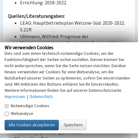
Errichtung: 2018-2022
Quellen/Literaturangaben:
LEAG: Hauptbetriebsplan Welzow-Süd. 2020-2022.
S.21ff.
Uhlmann, Wilfried: Prognose der
Kippenwassserbeschaffenheit im Tagebau Welzow-
Wir verwenden Cookies
Süd (TF Proschim) und Maßnahmen zur Minderung
Dies sind zum einen technisch notwendige Cookies, um die
der Kippenversauerung. Dresden 2007. S. 10f.
Funktionsfähigkeit der Seiten sicherzustellen. Diesen können Sie
nicht widersprechen, wenn Sie die Seite nutzen möchten. Darüber
BKM-Nummer:
32002847
hinaus verwenden wir Cookies für eine Webanalyse, um die
Nutzbarkeit unserer Seiten zu optimieren, sofern Sie einverstanden
(Erfassungsprojekt Lausitz, BLDAM 2023)
sind. Mit Anklicken des Buttons erklären Sie Ihr Einverständnis.
Weitere Informationen finden Sie auf unserer Datenschutzseite.
Impressum
|
Datenschutz
Filterbrunnen Vorkippenriegel
Notwendige Cookies
Schlagwörter
Webanalyse
Brunnen
Ort
Proschim | Spremberg | Welzow