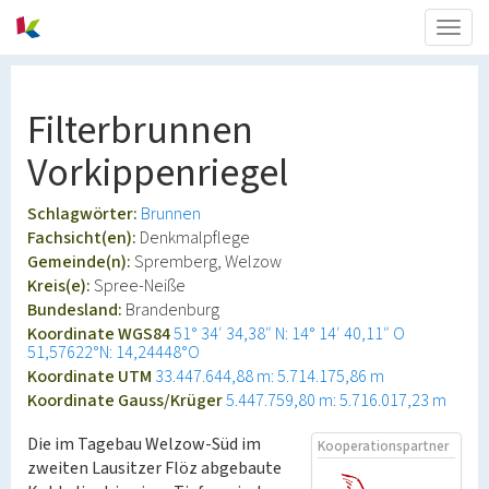
Togg
navig
Filterbrunnen
Vorkippenriegel
Schlagwörter:
Brunnen
Fachsicht(en):
Denkmalpflege
Gemeinde(n):
Spremberg, Welzow
Kreis(e):
Spree-Neiße
Bundesland:
Brandenburg
Koordinate WGS84
51° 34′ 34,38″ N: 14° 14′ 40,11″ O
51,57622°N: 14,24448°O
Koordinate UTM
33.447.644,88 m: 5.714.175,86 m
Koordinate Gauss/Krüger
5.447.759,80 m: 5.716.017,23 m
Die im Tagebau Welzow-Süd im
Kooperationspartner
zweiten Lausitzer Flöz abgebaute