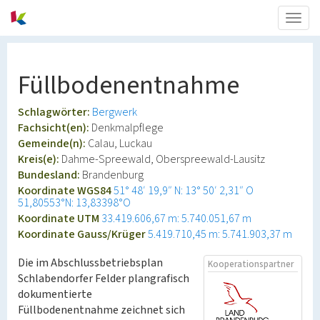
Togg
navig
Füllbodenentnahme
Schlagwörter:
Bergwerk
Fachsicht(en):
Denkmalpflege
Gemeinde(n):
Calau, Luckau
Kreis(e):
Dahme-Spreewald, Oberspreewald-Lausitz
Bundesland:
Brandenburg
Koordinate WGS84
51° 48′ 19,9″ N: 13° 50′ 2,31″ O
51,80553°N: 13,83398°O
Koordinate UTM
33.419.606,67 m: 5.740.051,67 m
Koordinate Gauss/Krüger
5.419.710,45 m: 5.741.903,37 m
Die im Abschlussbetriebsplan
Kooperationspartner
Schlabendorfer Felder plangrafisch
dokumentierte
Füllbodenentnahme zeichnet sich