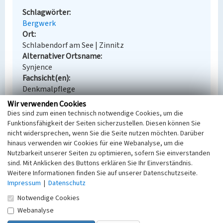
Schlagwörter
Bergwerk
Ort
Schlabendorf am See | Zinnitz
Alternativer Ortsname
Synjence
Fachsicht(en)
Denkmalpflege
Erfassungsmaßstab
Wir verwenden Cookies
Keine Angabe
Dies sind zum einen technisch notwendige Cookies, um die
Erfassungsmethode
Funktionsfähigkeit der Seiten sicherzustellen. Diesen können Sie
Übernahme aus externer Fachdatenbank
nicht widersprechen, wenn Sie die Seite nutzen möchten. Darüber
hinaus verwenden wir Cookies für eine Webanalyse, um die
Nutzbarkeit unserer Seiten zu optimieren, sofern Sie einverstanden
sind. Mit Anklicken des Buttons erklären Sie Ihr Einverständnis.
Weitere Informationen finden Sie auf unserer Datenschutzseite.
Empfohlene Zitierweise
Impressum
|
Datenschutz
Urheberrechtlicher Hinweis
Notwendige Cookies
Der hier präsentierte Inhalt steht unter der freien
Webanalyse
Lizenz dl-by-de/2.0 (Namensnennung). Die