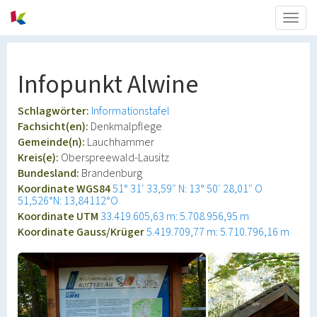
Togg
navig
Infopunkt Alwine
Schlagwörter:
Informationstafel
Fachsicht(en):
Denkmalpflege
Gemeinde(n):
Lauchhammer
Kreis(e):
Oberspreewald-Lausitz
Bundesland:
Brandenburg
Koordinate WGS84
51° 31′ 33,59″ N: 13° 50′ 28,01″ O
51,526°N: 13,84112°O
Koordinate UTM
33.419.605,63 m: 5.708.956,95 m
Koordinate Gauss/Krüger
5.419.709,77 m: 5.710.796,16 m