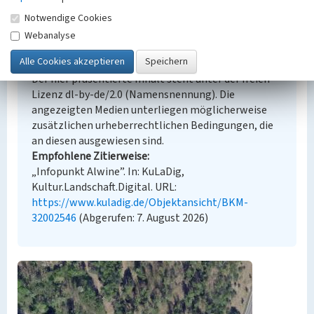
Notwendige Cookies
Webanalyse
Empfohlene Zitierweise
Urheberrechtlicher Hinweis
Der hier präsentierte Inhalt steht unter der freien
Lizenz dl-by-de/2.0 (Namensnennung). Die
angezeigten Medien unterliegen möglicherweise
zusätzlichen urheberrechtlichen Bedingungen, die
an diesen ausgewiesen sind.
Empfohlene Zitierweise
„Infopunkt Alwine”. In: KuLaDig,
Kultur.Landschaft.Digital. URL:
https://www.kuladig.de/Objektansicht/BKM-
32002546
(Abgerufen: 7. August 2026)