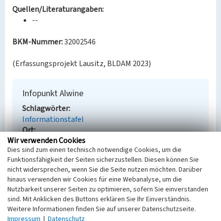
Quellen/Literaturangaben:
--
BKM-Nummer:
32002546
(Erfassungsprojekt Lausitz, BLDAM 2023)
Infopunkt Alwine
Schlagwörter
Informationstafel
Ort
Wir verwenden Cookies
Lauchhammer
Dies sind zum einen technisch notwendige Cookies, um die
Fachsicht(en)
Funktionsfähigkeit der Seiten sicherzustellen. Diesen können Sie
Denkmalpflege
nicht widersprechen, wenn Sie die Seite nutzen möchten. Darüber
Erfassungsmaßstab
hinaus verwenden wir Cookies für eine Webanalyse, um die
Keine Angabe
Nutzbarkeit unserer Seiten zu optimieren, sofern Sie einverstanden
Erfassungsmethode
sind. Mit Anklicken des Buttons erklären Sie Ihr Einverständnis.
Übernahme aus externer Fachdatenbank
Weitere Informationen finden Sie auf unserer Datenschutzseite.
Impressum
|
Datenschutz