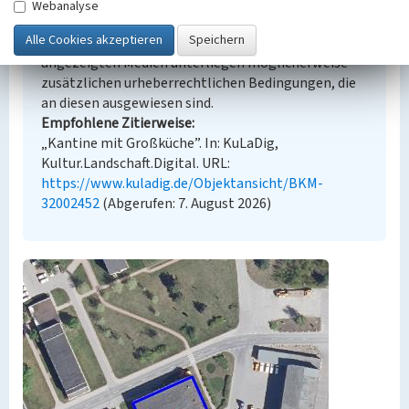
Urheberrechtlicher Hinweis
Webanalyse
Der hier präsentierte Inhalt steht unter der freien
Lizenz dl-by-de/2.0 (Namensnennung). Die
angezeigten Medien unterliegen möglicherweise
zusätzlichen urheberrechtlichen Bedingungen, die
an diesen ausgewiesen sind.
Empfohlene Zitierweise
„Kantine mit Großküche”. In: KuLaDig,
Kultur.Landschaft.Digital. URL:
https://www.kuladig.de/Objektansicht/BKM-
32002452
(Abgerufen: 7. August 2026)