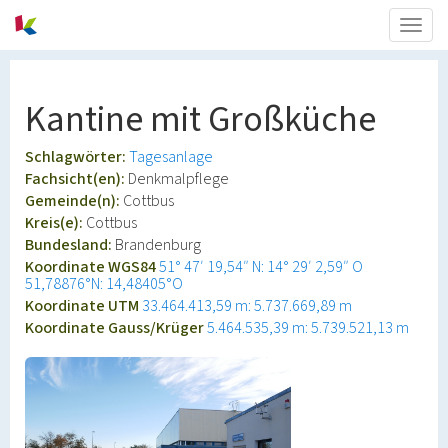
Togg
navig
Kantine mit Großküche
Schlagwörter:
Tagesanlage
Fachsicht(en):
Denkmalpflege
Gemeinde(n):
Cottbus
Kreis(e):
Cottbus
Bundesland:
Brandenburg
Koordinate WGS84
51° 47′ 19,54″ N: 14° 29′ 2,59″ O
51,78876°N: 14,48405°O
Koordinate UTM
33.464.413,59 m: 5.737.669,89 m
Koordinate Gauss/Krüger
5.464.535,39 m: 5.739.521,13 m