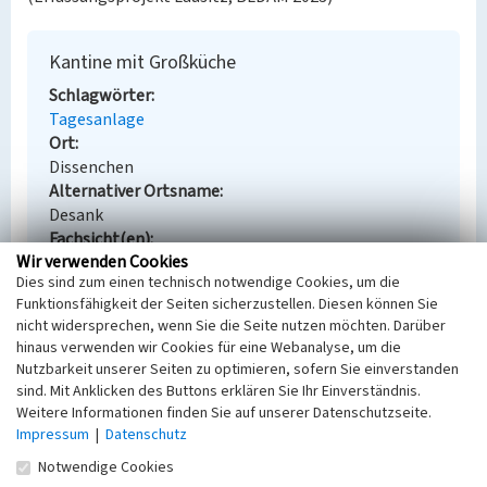
Kantine mit Großküche
Schlagwörter
Tagesanlage
Ort
Dissenchen
Alternativer Ortsname
Desank
Fachsicht(en)
Wir verwenden Cookies
Denkmalpflege
Dies sind zum einen technisch notwendige Cookies, um die
Erfassungsmaßstab
Funktionsfähigkeit der Seiten sicherzustellen. Diesen können Sie
Keine Angabe
nicht widersprechen, wenn Sie die Seite nutzen möchten. Darüber
Erfassungsmethode
hinaus verwenden wir Cookies für eine Webanalyse, um die
Übernahme aus externer Fachdatenbank
Nutzbarkeit unserer Seiten zu optimieren, sofern Sie einverstanden
sind. Mit Anklicken des Buttons erklären Sie Ihr Einverständnis.
Weitere Informationen finden Sie auf unserer Datenschutzseite.
Impressum
|
Datenschutz
Empfohlene Zitierweise
Notwendige Cookies