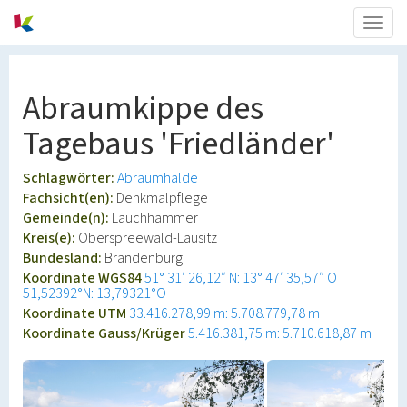
Togg
navig
Abraumkippe des
Tagebaus 'Friedländer'
Schlagwörter:
Abraumhalde
Fachsicht(en):
Denkmalpflege
Gemeinde(n):
Lauchhammer
Kreis(e):
Oberspreewald-Lausitz
Bundesland:
Brandenburg
Koordinate WGS84
51° 31′ 26,12″ N: 13° 47′ 35,57″ O
51,52392°N: 13,79321°O
Koordinate UTM
33.416.278,99 m: 5.708.779,78 m
Koordinate Gauss/Krüger
5.416.381,75 m: 5.710.618,87 m