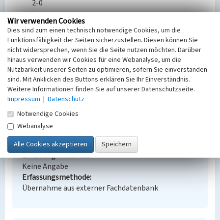
2-0
Wir verwenden Cookies
BKM-Nummer:
32002408
Dies sind zum einen technisch notwendige Cookies, um die
Funktionsfähigkeit der Seiten sicherzustellen. Diesen können Sie
(Erfassungsprojekt Lausitz, BLDAM 2023)
nicht widersprechen, wenn Sie die Seite nutzen möchten. Darüber
hinaus verwenden wir Cookies für eine Webanalyse, um die
Nutzbarkeit unserer Seiten zu optimieren, sofern Sie einverstanden
Abraumkippe des Tagebaus 'Friedländer'
sind. Mit Anklicken des Buttons erklären Sie Ihr Einverständnis.
Weitere Informationen finden Sie auf unserer Datenschutzseite.
Schlagwörter
Impressum
|
Datenschutz
Abraumhalde
Ort
Notwendige Cookies
Kostebrau | Lauchhammer
Webanalyse
Fachsicht(en)
Denkmalpflege
Erfassungsmaßstab
Keine Angabe
Erfassungsmethode
Übernahme aus externer Fachdatenbank