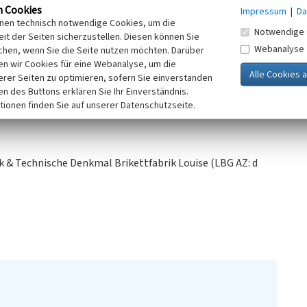
n Cookies
Impressum
|
Da
esetzt. Bauartbedingt arbeitete sie
inen technisch notwendige Cookies, um die
us 2 mit 10 bar Druck und erreichte
Notwendige 
it der Seiten sicherzustellen. Diesen können Sie
Webanalyse
chen, wenn Sie die Seite nutzen möchten. Darüber
orgeführt.
n wir Cookies für eine Webanalyse, um die
erer Seiten zu optimieren, sofern Sie einverstanden
ken des Buttons erklären Sie Ihr Einverständnis.
tionen finden Sie auf unserer Datenschutzseite.
 & Technische Denkmal Brikettfabrik Louise (LBG AZ: d