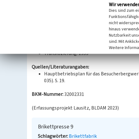
Wir verwende
Brikettfabrik Hansa in Tröbitz nach Domsdorf umg
Dies sind zum e
im Gegensatz zu den anderen Pressen im Pressenha
Funktionsfähigke
damit eine Pressenleistung von 2,6 t/h.
nicht widerspre
Die Presse wird an Dampftagen im Dampfbetrieb v
hinaus verwende
Nutzbarkeit uns
Datierung:
sind. Mit Anklic
Baujahr: 1908
Weitere Informa
Translozierung: 1953
Quellen/Literaturangaben:
Hauptbetriebsplan für das Besucherbergwerk
035). S. 19.
BKM-Nummer:
32002331
(Erfassungsprojekt Lausitz, BLDAM 2023)
Brikettpresse 9
Schlagwörter
Brikettfabrik