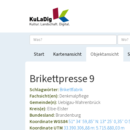
Start
Kartenansicht
Objektansicht
S
Brikettpresse 9
Schlagwörter:
Brikettfabrik
Fachsicht(en):
Denkmalpflege
Gemeinde(n):
Uebigau-Wahrenbrück
Kreis(e):
Elbe-Elster
Bundesland:
Brandenburg
Koordinate WGS84
51° 34′ 59,85″ N: 13° 25′ 0,35″ O
Koordinate UTM
33.390.306,88 m: 5.715.880,03 m