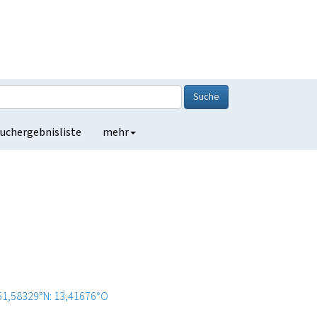
Suche
uchergebnisliste
mehr
51,58329°N: 13,41676°O