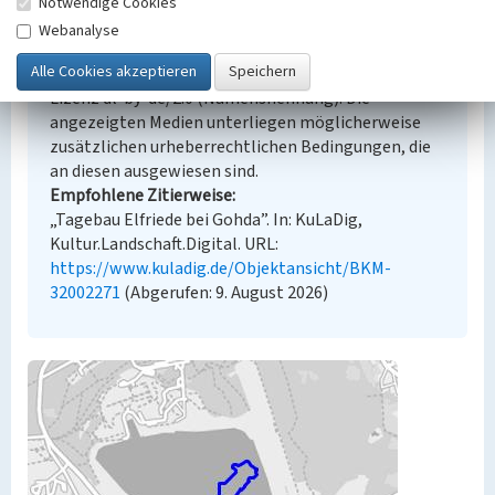
Notwendige Cookies
Empfohlene Zitierweise
Webanalyse
Urheberrechtlicher Hinweis
Der hier präsentierte Inhalt steht unter der freien
Lizenz dl-by-de/2.0 (Namensnennung). Die
angezeigten Medien unterliegen möglicherweise
zusätzlichen urheberrechtlichen Bedingungen, die
an diesen ausgewiesen sind.
Empfohlene Zitierweise
„Tagebau Elfriede bei Gohda”. In: KuLaDig,
Kultur.Landschaft.Digital. URL:
https://www.kuladig.de/Objektansicht/BKM-
32002271
(Abgerufen: 9. August 2026)