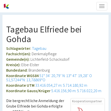
Togg
navig
Tagebau Elfriede bei
Gohda
Schlagwörter:
Tagebau
Fachsicht(en):
Denkmalpflege
Gemeinde(n):
Lichterfeld-Schacksdorf
Kreis(e):
Elbe-Elster
Bundesland:
Brandenburg
Koordinate WGS84
51° 34′ 20,79″ N: 13° 47′ 19,28″ O
51,57244°N: 13,78869°O
Koordinate UTM
33.416.054,27 m: 5.714.180,92 m
Koordinate Gauss/Krüger
5.416.156,90 m: 5.716.022,20 m
Die bergrechtliche Anmeldung der
Kooperationspartner
Grube Elfriede bei Gohda erfolgte