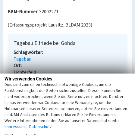
BKM-Nummer:
32002271
(Erfassungsprojekt Lausitz, BLDAM 2023)
Tagebau Elfriede bei Gohda
Schlagwörter
Tagebau
Ort
Lichterfeld
Wir verwenden Cookies
Fachsicht(en)
Dies sind zum einen technisch notwendige Cookies, um die
Denkmalpflege
Funktionsfähigkeit der Seiten sicherzustellen. Diesen können Sie
Erfassungsmaßstab
nicht widersprechen, wenn Sie die Seite nutzen möchten. Darüber
Keine Angabe
hinaus verwenden wir Cookies für eine Webanalyse, um die
Erfassungsmethode
Nutzbarkeit unserer Seiten zu optimieren, sofern Sie einverstanden
Übernahme aus externer Fachdatenbank
sind. Mit Anklicken des Buttons erklären Sie Ihr Einverständnis.
Weitere Informationen finden Sie auf unserer Datenschutzseite.
Impressum
|
Datenschutz