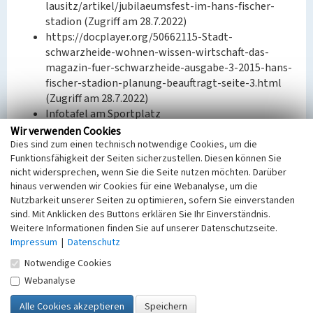
lausitz/artikel/jubilaeumsfest-im-hans-fischer-
stadion (Zugriff am 28.7.2022)
https://docplayer.org/50662115-Stadt-
schwarzheide-wohnen-wissen-wirtschaft-das-
magazin-fuer-schwarzheide-ausgabe-3-2015-hans-
fischer-stadion-planung-beauftragt-seite-3.html
(Zugriff am 28.7.2022)
Infotafel am Sportplatz
https://fliphtml5.com/zdkfp/kdcj/basic (Zugriff am
Wir verwenden Cookies
28.7.2022)
Dies sind zum einen technisch notwendige Cookies, um die
Funktionsfähigkeit der Seiten sicherzustellen. Diesen können Sie
http://online.fliphtml5.com/zdkfp/xumq/#p=3
nicht widersprechen, wenn Sie die Seite nutzen möchten. Darüber
(Zugriff am 28.7.2022)
hinaus verwenden wir Cookies für eine Webanalyse, um die
http://online.fliphtml5.com/zdkfp/fyeq/#p=30
Nutzbarkeit unserer Seiten zu optimieren, sofern Sie einverstanden
(Zugriff am 28.7.2022)
sind. Mit Anklicken des Buttons erklären Sie Ihr Einverständnis.
Weitere Informationen finden Sie auf unserer Datenschutzseite.
BKM-Nummer:
32002112
Impressum
|
Datenschutz
Notwendige Cookies
(Erfassungsprojekt Lausitz, BLDAM 2023)
Webanalyse
Sportplatz Zschornegosda