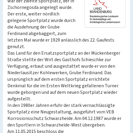
war der zweite Sportplatz, der in
Zschornegosda angelegt wurde.
Der erste, weiter nördlich
gelegene Sportplatz wurde durch
die Ausdehnung der Grube
Ferdinand abgebaggert, zum
letzten Mal wurde er 1929 anlässlich des 22. Gaufests
genutzt.
Das Land für den Ersatzsportplatz an der Mückenberger
Straße stellte der Wirt des Gasthofs Schieschke zur
Verfügung, erbaut und ausgestattet wurde er von den
Niederlausitzer Kohlewerken, Grube Ferdinand. Das
ursprünglich auf dem ersten Sportplatz errichtete
Denkmal für die im Ersten Weltkrieg gefallenen Turner
wurde geborgen und auf dem neuen Sportplatz wieder
aufgestellt.
In den 1980er Jahren erfuhr der stark vernachlässigte
Sportplatz eine Neugestaltung, ausgeführt vom VEB
Korrosionsschutz Schwarzheide. Am 04.12.1987 wurde er
den Sportlern in Schwarzheide-West übergeben.
Am 11.05.2015 beschloss die