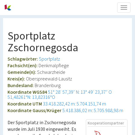
Togg
navig
Sportplatz
Zschornegosda
Schlagwörter:
Sportplatz
Fachsicht(en):
Denkmalpflege
Gemeinde(n):
Schwarzheide
Kreis(e):
Oberspreewald-Lausitz
Bundesland:
Brandenburg
Koordinate WGS84
51° 28′ 57,39″ N: 13° 49′ 23,37″ O
51,48261°N: 13,82316°O
Koordinate UTM
33.418.282,42 m: 5.704.151,74 m
Koordinate Gauss/Krüger
5.418.386,02 m: 5.705.988,98 m
Der Sportplatz in Zschornegosda
Kooperationspartner
wurde im Juli 1930 eingeweiht. Es