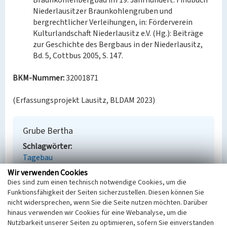
Braunkohlenbergbau im 19. Jahrhundert. Findbuch
Niederlausitzer Braunkohlengruben und
bergrechtlicher Verleihungen, in: Förderverein
Kulturlandschaft Niederlausitz e.V. (Hg.): Beiträge
zur Geschichte des Bergbaus in der Niederlausitz,
Bd. 5, Cottbus 2005, S. 147.
BKM-Nummer:
32001871
(Erfassungsprojekt Lausitz, BLDAM 2023)
Grube Bertha
Schlagwörter
Tagebau
Ort
Wir verwenden Cookies
Meuro
Dies sind zum einen technisch notwendige Cookies, um die
Alternativer Ortsname
Funktionsfähigkeit der Seiten sicherzustellen. Diesen können Sie
Zly Komorow
nicht widersprechen, wenn Sie die Seite nutzen möchten. Darüber
hinaus verwenden wir Cookies für eine Webanalyse, um die
Fachsicht(en)
Nutzbarkeit unserer Seiten zu optimieren, sofern Sie einverstanden
Denkmalpflege