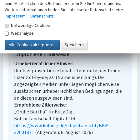
sind. Mit Anklicken des Buttons erklären Sie Ihr Einverständnis.
Erfassungsmaßstab
Weitere Informationen finden Sie auf unserer Datenschutzseite.
Keine Angabe
Impressum
|
Datenschutz
Erfassungsmethode
Notwendige Cookies
Übernahme aus externer Fachdatenbank
Webanalyse
Empfohlene Zitierweise
Urheberrechtlicher Hinweis
Der hier präsentierte Inhalt steht unter der freien
Lizenz dl-by-de/2.0 (Namensnennung). Die
angezeigten Medien unterliegen möglicherweise
zusätzlichen urheberrechtlichen Bedingungen, die
an diesen ausgewiesen sind.
Empfohlene Zitierweise
„Grube Bertha”. In: KuLaDig,
Kultur.Landschaft.Digital. URL:
https://www.kuladig.de/Objektansicht/BKM-
32001871
(Abgerufen: 6. August 2026)