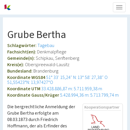
Togg
navig
Grube Bertha
Schlagwörter:
Tagebau
Fachsicht(en):
Denkmalpflege
Gemeinde(n):
Schipkau, Senftenberg
Kreis(e):
Oberspreewald-Lausitz
Bundesland:
Brandenburg
Koordinate WGS84
51° 33′ 15,24″ N: 13° 58′ 27,38″ O
51,55423°N: 13,97427°O
Koordinate UTM
33.428.886,87 m: 5.711.959,38 m
Koordinate Gauss/Krüger
5.428.994,36 m: 5.713.799,74 m
Die bergrechtliche Anmeldung der
Kooperationspartner
Grube Bertha erfolgte am
08.03.1873 durch Friedrich
Hoffmann, der als Erfinder des