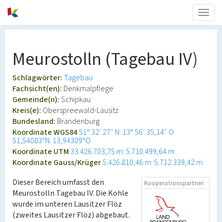
Togg
navig
Meurostolln (Tagebau IV)
Schlagwörter:
Tagebau
Fachsicht(en):
Denkmalpflege
Gemeinde(n):
Schipkau
Kreis(e):
Oberspreewald-Lausitz
Bundesland:
Brandenburg
Koordinate WGS84
51° 32′ 27″ N: 13° 56′ 35,14″ O
51,54083°N: 13,94309°O
Koordinate UTM
33.426.703,75 m: 5.710.499,64 m
Koordinate Gauss/Krüger
5.426.810,46 m: 5.712.339,42 m
Dieser Bereich umfasst den
Kooperationspartner
Meurostolln Tagebau IV. Die Kohle
wurde im unteren Lausitzer Flöz
(zweites Lausitzer Flöz) abgebaut.