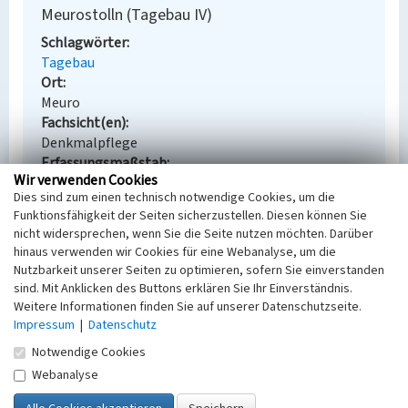
Meurostolln (Tagebau IV)
Schlagwörter
Tagebau
Ort
Meuro
Fachsicht(en)
Denkmalpflege
Erfassungsmaßstab
Wir verwenden Cookies
Keine Angabe
Dies sind zum einen technisch notwendige Cookies, um die
Erfassungsmethode
Funktionsfähigkeit der Seiten sicherzustellen. Diesen können Sie
Übernahme aus externer Fachdatenbank
nicht widersprechen, wenn Sie die Seite nutzen möchten. Darüber
hinaus verwenden wir Cookies für eine Webanalyse, um die
Nutzbarkeit unserer Seiten zu optimieren, sofern Sie einverstanden
sind. Mit Anklicken des Buttons erklären Sie Ihr Einverständnis.
Empfohlene Zitierweise
Weitere Informationen finden Sie auf unserer Datenschutzseite.
Impressum
|
Datenschutz
Urheberrechtlicher Hinweis
Notwendige Cookies
Der hier präsentierte Inhalt steht unter der freien
Lizenz dl-by-de/2.0 (Namensnennung). Die
Webanalyse
angezeigten Medien unterliegen möglicherweise