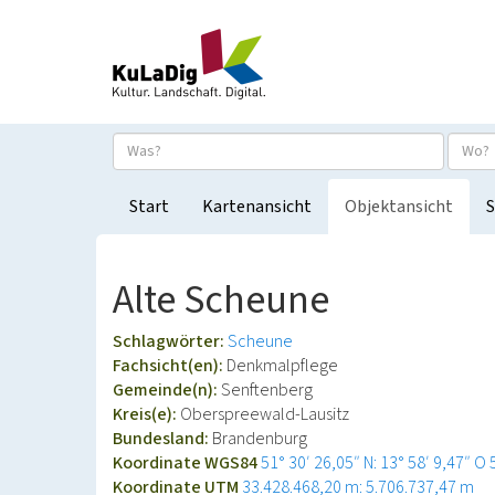
Start
Kartenansicht
Objektansicht
S
Alte Scheune
Schlagwörter:
Scheune
Fachsicht(en):
Denkmalpflege
Gemeinde(n):
Senftenberg
Kreis(e):
Oberspreewald-Lausitz
Bundesland:
Brandenburg
Koordinate WGS84
51° 30′ 26,05″ N: 13° 58′ 9,47″ O
Koordinate UTM
33.428.468,20 m: 5.706.737,47 m