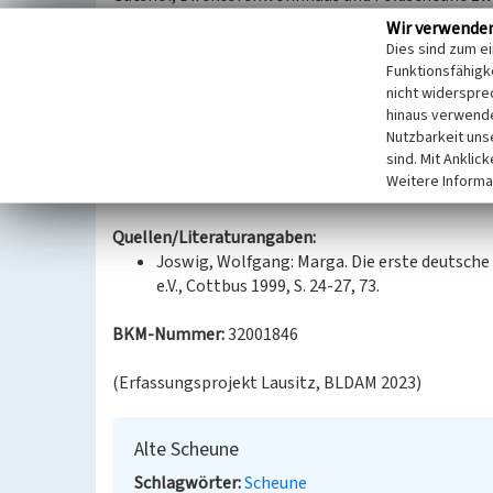
Fassade vermittelt durch die Reihung großer Segm
Wir verwende
auslaufen, die Anmutung einer vorgelegten Arkade
Dies sind zum e
Die Scheune wurde zu Wohnzwecken umgebaut.
Funktionsfähigke
nicht widerspre
hinaus verwende
Nutzbarkeit uns
sind. Mit Anklic
Datierung:
Weitere Informa
Erbauung: 1907-1915
Quellen/Literaturangaben:
Joswig, Wolfgang: Marga. Die erste deutsche
e.V., Cottbus 1999, S. 24-27, 73.
BKM-Nummer:
32001846
(Erfassungsprojekt Lausitz, BLDAM 2023)
Alte Scheune
Schlagwörter
Scheune