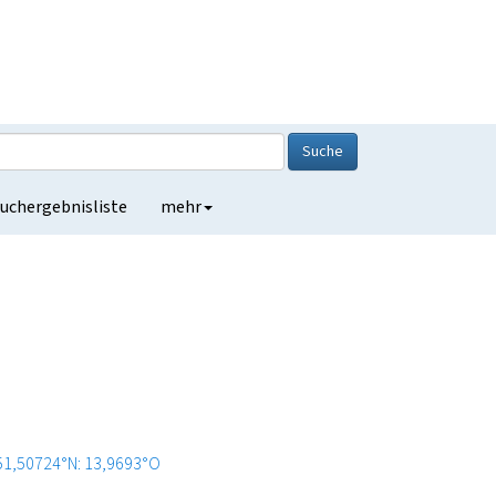
Suche
uchergebnisliste
mehr
51,50724°N: 13,9693°O