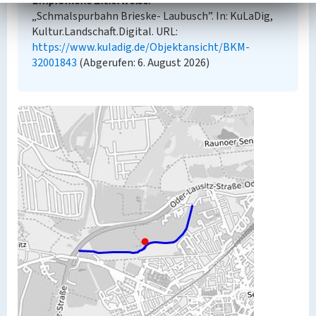
Empfohlene Zitierweise
„Schmalspurbahn Brieske- Laubusch”. In: KuLaDig,
Kultur.Landschaft.Digital. URL:
https://www.kuladig.de/Objektansicht/BKM-
32001843
(Abgerufen: 6. August 2026)