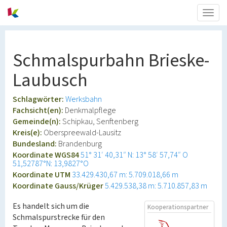
Togg
navig
Schmalspurbahn Brieske-
Laubusch
Schlagwörter:
Werksbahn
Fachsicht(en):
Denkmalpflege
Gemeinde(n):
Schipkau, Senftenberg
Kreis(e):
Oberspreewald-Lausitz
Bundesland:
Brandenburg
Koordinate WGS84
51° 31′ 40,31″ N: 13° 58′ 57,74″ O
51,52787°N: 13,9827°O
Koordinate UTM
33.429.430,67 m: 5.709.018,66 m
Koordinate Gauss/Krüger
5.429.538,38 m: 5.710.857,83 m
Es handelt sich um die
Kooperationspartner
Schmalspurstrecke für den