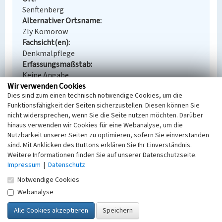
Senftenberg
Alternativer Ortsname
Zly Komorow
Fachsicht(en)
Denkmalpflege
Erfassungsmaßstab
Keine Angabe
Wir verwenden Cookies
Erfassungsmethode
Dies sind zum einen technisch notwendige Cookies, um die
Übernahme aus externer Fachdatenbank
Funktionsfähigkeit der Seiten sicherzustellen. Diesen können Sie
nicht widersprechen, wenn Sie die Seite nutzen möchten. Darüber
hinaus verwenden wir Cookies für eine Webanalyse, um die
Nutzbarkeit unserer Seiten zu optimieren, sofern Sie einverstanden
Empfohlene Zitierweise
sind. Mit Anklicken des Buttons erklären Sie Ihr Einverständnis.
Weitere Informationen finden Sie auf unserer Datenschutzseite.
Urheberrechtlicher Hinweis
Impressum
|
Datenschutz
Der hier präsentierte Inhalt steht unter der freien
Lizenz dl-by-de/2.0 (Namensnennung). Die
Notwendige Cookies
angezeigten Medien unterliegen möglicherweise
Webanalyse
zusätzlichen urheberrechtlichen Bedingungen, die
an diesen ausgewiesen sind.