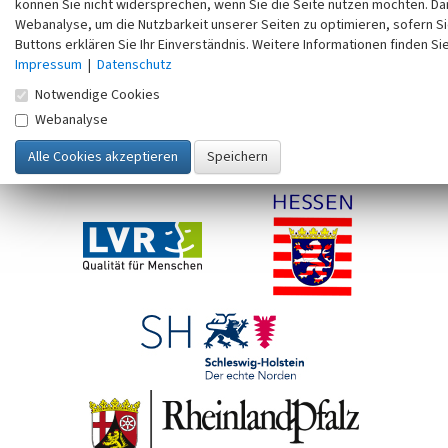
können Sie nicht widersprechen, wenn Sie die Seite nutzen möchten. Da
Webanalyse, um die Nutzbarkeit unserer Seiten zu optimieren, sofern Si
Buttons erklären Sie Ihr Einverständnis. Weitere Informationen finden Si
Impressum
|
Datenschutz
Kontakt
Impressum
Datenschutz
Erklärung zur Barrierefreiheit
Mitmachen
Notwendige Cookies
Webanalyse
Copyright ©
LVR
Version: 4.52.0