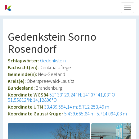
Togg
navig
Gedenkstein Sorno
Rosendorf
Schlagwörter:
Gedenkstein
Fachsicht(en):
Denkmalpflege
Gemeinde(n):
Neu-Seeland
Kreis(e):
Oberspreewald-Lausitz
Bundesland:
Brandenburg
Koordinate WGS84
51° 33′ 29,24″ N: 14° 07′ 41,03″ O
51,55812°N: 14,12806°O
Koordinate UTM
33.439.554,14 m: 5.712.253,49 m
Koordinate Gauss/Krüger
5.439.665,84 m: 5.714.094,03 m