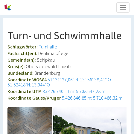
Togg
navig
Turn- und Schwimmhalle
Schlagwörter:
Turnhalle
Fachsicht(en):
Denkmalpflege
Gemeinde(n):
Schipkau
Kreis(e):
Oberspreewald-Lausitz
Bundesland:
Brandenburg
Koordinate WGS84
51° 31′ 27,06″ N: 13° 56′ 38,41″ O
51,52418°N: 13,944°O
Koordinate UTM
33.426.740,11 m: 5.708.647,28 m
Koordinate Gauss/Krüger
5.426.846,85 m: 5.710.486,32 m