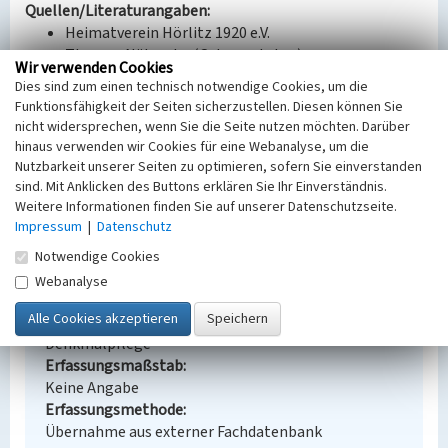
Quellen/Literaturangaben:
Heimatverein Hörlitz 1920 e.V.
Thomas Nützsche (Ortsvorsteher)
Wir verwenden Cookies
Dies sind zum einen technisch notwendige Cookies, um die
BKM-Nummer:
32001765
Funktionsfähigkeit der Seiten sicherzustellen. Diesen können Sie
nicht widersprechen, wenn Sie die Seite nutzen möchten. Darüber
(Erfassungsprojekt Lausitz, BLDAM 2023)
hinaus verwenden wir Cookies für eine Webanalyse, um die
Nutzbarkeit unserer Seiten zu optimieren, sofern Sie einverstanden
sind. Mit Anklicken des Buttons erklären Sie Ihr Einverständnis.
Turn- und Schwimmhalle
Weitere Informationen finden Sie auf unserer Datenschutzseite.
Impressum
|
Datenschutz
Schlagwörter
Turnhalle
Notwendige Cookies
Ort
Webanalyse
Hörlitz
Fachsicht(en)
Denkmalpflege
Erfassungsmaßstab
Keine Angabe
Erfassungsmethode
Übernahme aus externer Fachdatenbank