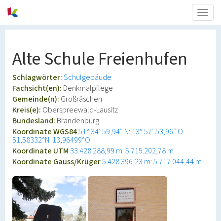
Togg
navig
Alte Schule Freienhufen
Schlagwörter:
Schulgebäude
Fachsicht(en):
Denkmalpflege
Gemeinde(n):
Großräschen
Kreis(e):
Oberspreewald-Lausitz
Bundesland:
Brandenburg
Koordinate WGS84
51° 34′ 59,94″ N: 13° 57′ 53,96″ O
51,58332°N: 13,96499°O
Koordinate UTM
33.428.288,99 m: 5.715.202,78 m
Koordinate Gauss/Krüger
5.428.396,23 m: 5.717.044,44 m