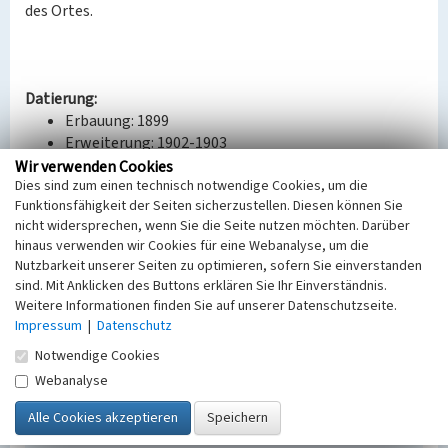
des Ortes.
Datierung:
Erbauung: 1899
Erweiterung: 1902-1903
Umbau: 2003
Wir verwenden Cookies
Dies sind zum einen technisch notwendige Cookies, um die
Funktionsfähigkeit der Seiten sicherzustellen. Diesen können Sie
Quellen/Literaturangaben:
nicht widersprechen, wenn Sie die Seite nutzen möchten. Darüber
https://www.grossraeschen.de/verzeichnis/objekt.php?
hinaus verwenden wir Cookies für eine Webanalyse, um die
mandat=77366
Nutzbarkeit unserer Seiten zu optimieren, sofern Sie einverstanden
sind. Mit Anklicken des Buttons erklären Sie Ihr Einverständnis.
BKM-Nummer:
32001716
Weitere Informationen finden Sie auf unserer Datenschutzseite.
Impressum
|
Datenschutz
(Erfassungsprojekt Lausitz, BLDAM 2023)
Notwendige Cookies
Webanalyse
Alte Schule Freienhufen
Schlagwörter