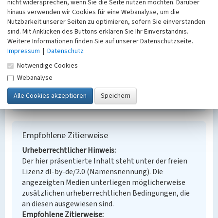
nicht widersprechen, wenn Sie die Seite nutzen möchten. Darüber
Senftenberg
hinaus verwenden wir Cookies für eine Webanalyse, um die
Alternativer Ortsname
Nutzbarkeit unserer Seiten zu optimieren, sofern Sie einverstanden
Zly Komorow
sind. Mit Anklicken des Buttons erklären Sie Ihr Einverständnis.
Fachsicht(en)
Weitere Informationen finden Sie auf unserer Datenschutzseite.
Denkmalpflege
Impressum
|
Datenschutz
Erfassungsmaßstab
Notwendige Cookies
Keine Angabe
Webanalyse
Erfassungsmethode
Übernahme aus externer Fachdatenbank
Empfohlene Zitierweise
Urheberrechtlicher Hinweis
Der hier präsentierte Inhalt steht unter der freien
Lizenz dl-by-de/2.0 (Namensnennung). Die
angezeigten Medien unterliegen möglicherweise
zusätzlichen urheberrechtlichen Bedingungen, die
an diesen ausgewiesen sind.
Empfohlene Zitierweise