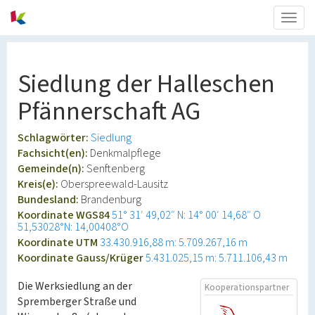
Togg
navig
Siedlung der Halleschen
Pfännerschaft AG
Schlagwörter:
Siedlung
Fachsicht(en):
Denkmalpflege
Gemeinde(n):
Senftenberg
Kreis(e):
Oberspreewald-Lausitz
Bundesland:
Brandenburg
Koordinate WGS84
51° 31′ 49,02″ N: 14° 00′ 14,68″ O
51,53028°N: 14,00408°O
Koordinate UTM
33.430.916,88 m: 5.709.267,16 m
Koordinate Gauss/Krüger
5.431.025,15 m: 5.711.106,43 m
Die Werksiedlung an der
Kooperationspartner
Spremberger Straße und