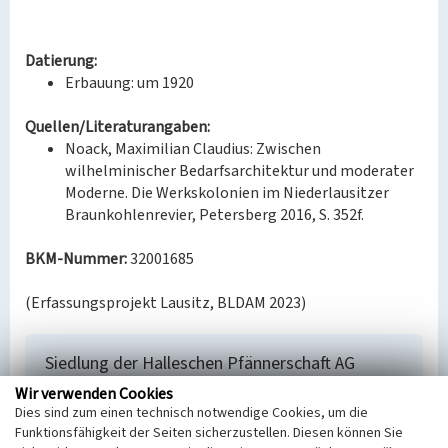
Datierung:
Erbauung: um 1920
Quellen/Literaturangaben:
Noack, Maximilian Claudius: Zwischen
wilhelminischer Bedarfsarchitektur und moderater
Moderne. Die Werkskolonien im Niederlausitzer
Braunkohlenrevier, Petersberg 2016, S. 352f.
BKM-Nummer:
32001685
(Erfassungsprojekt Lausitz, BLDAM 2023)
Siedlung der Halleschen Pfännerschaft AG
Wir verwenden Cookies
Schlagwörter
Dies sind zum einen technisch notwendige Cookies, um die
Siedlung
Funktionsfähigkeit der Seiten sicherzustellen. Diesen können Sie
Ort