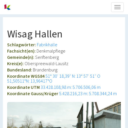
Togg
navig
Wisag Hallen
Schlagwörter:
Fabrikhalle
Fachsicht(en):
Denkmalpflege
Gemeinde(n):
Senftenberg
Kreis(e):
Oberspreewald-Lausitz
Bundesland:
Brandenburg
Koordinate WGS84
51° 30′ 18,39″ N: 13° 57′ 51″ O
51,50511°N: 13,96417°O
Koordinate UTM
33.428.108,98 m: 5.706.506,06 m
Koordinate Gauss/Krüger
5.428.216,23 m: 5.708.344,24 m