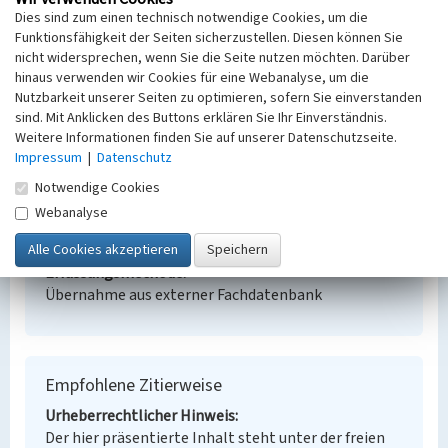
Dies sind zum einen technisch notwendige Cookies, um die
Siedlung für Arbeiter der Grube Marga
Funktionsfähigkeit der Seiten sicherzustellen. Diesen können Sie
Schlagwörter
nicht widersprechen, wenn Sie die Seite nutzen möchten. Darüber
Siedlung
hinaus verwenden wir Cookies für eine Webanalyse, um die
Ort
Nutzbarkeit unserer Seiten zu optimieren, sofern Sie einverstanden
sind. Mit Anklicken des Buttons erklären Sie Ihr Einverständnis.
Brieske Brieske
Weitere Informationen finden Sie auf unserer Datenschutzseite.
Alternativer Ortsname
Impressum
|
Datenschutz
Brjazki
Fachsicht(en)
Notwendige Cookies
Denkmalpflege
Webanalyse
Erfassungsmaßstab
Keine Angabe
Erfassungsmethode
Übernahme aus externer Fachdatenbank
Empfohlene Zitierweise
Urheberrechtlicher Hinweis
Der hier präsentierte Inhalt steht unter der freien