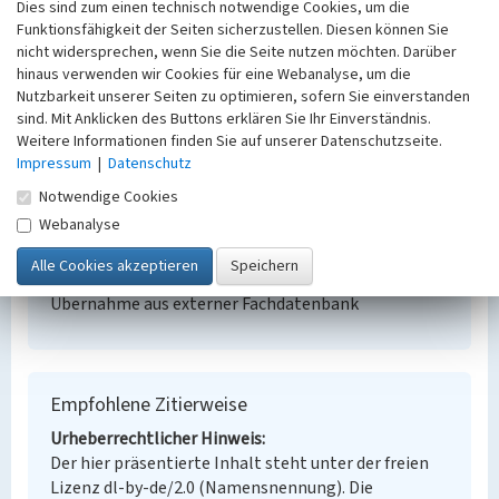
Dies sind zum einen technisch notwendige Cookies, um die
Funktionsfähigkeit der Seiten sicherzustellen. Diesen können Sie
Gefallenenehrenmal Friedhof-Nord
nicht widersprechen, wenn Sie die Seite nutzen möchten. Darüber
hinaus verwenden wir Cookies für eine Webanalyse, um die
Schlagwörter
Nutzbarkeit unserer Seiten zu optimieren, sofern Sie einverstanden
Friedhof
sind. Mit Anklicken des Buttons erklären Sie Ihr Einverständnis.
Ort
Weitere Informationen finden Sie auf unserer Datenschutzseite.
Großräschen
Impressum
|
Datenschutz
Fachsicht(en)
Notwendige Cookies
Denkmalpflege
Webanalyse
Erfassungsmaßstab
Keine Angabe
Erfassungsmethode
Übernahme aus externer Fachdatenbank
Empfohlene Zitierweise
Urheberrechtlicher Hinweis
Der hier präsentierte Inhalt steht unter der freien
Lizenz dl-by-de/2.0 (Namensnennung). Die