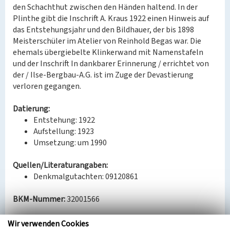
den Schachthut zwischen den Händen haltend. In der
Plinthe gibt die Inschrift A. Kraus 1922 einen Hinweis auf
das Entstehungsjahr und den Bildhauer, der bis 1898
Meisterschüler im Atelier von Reinhold Begas war. Die
ehemals übergiebelte Klinkerwand mit Namenstafeln
und der Inschrift In dankbarer Erinnerung / errichtet von
der / Ilse-Bergbau-A.G. ist im Zuge der Devastierung
verloren gegangen.
Datierung:
Entstehung: 1922
Aufstellung: 1923
Umsetzung: um 1990
Quellen/Literaturangaben:
Denkmalgutachten: 09120861
BKM-Nummer:
32001566
(Erfassungsprojekt Lausitz, BLDAM 2023)
Wir verwenden Cookies