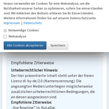
Ort
hinaus verwenden wir Cookies für eine Webanalyse, um die
Nutzbarkeit unserer Seiten zu optimieren, sofern Sie einverstanden
Großräschen
sind. Mit Anklicken des Buttons erklären Sie Ihr Einverständnis.
Fachsicht(en)
Weitere Informationen finden Sie auf unserer Datenschutzseite.
Denkmalpflege
Impressum
|
Datenschutz
Erfassungsmaßstab
Keine Angabe
Notwendige Cookies
Erfassungsmethode
Webanalyse
Übernahme aus externer Fachdatenbank
Empfohlene Zitierweise
Urheberrechtlicher Hinweis
Der hier präsentierte Inhalt steht unter der freien
Lizenz dl-by-de/2.0 (Namensnennung). Die
angezeigten Medien unterliegen möglicherweise
zusätzlichen urheberrechtlichen Bedingungen, die
an diesen ausgewiesen sind.
Empfohlene Zitierweise
„Ilse Bowling”. In: KuLaDig,