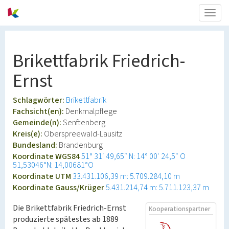
Togg
navig
Brikettfabrik Friedrich-
Ernst
Schlagwörter:
Brikettfabrik
Fachsicht(en):
Denkmalpflege
Gemeinde(n):
Senftenberg
Kreis(e):
Oberspreewald-Lausitz
Bundesland:
Brandenburg
Koordinate WGS84
51° 31′ 49,65″ N: 14° 00′ 24,5″ O
51,53046°N: 14,00681°O
Koordinate UTM
33.431.106,39 m: 5.709.284,10 m
Koordinate Gauss/Krüger
5.431.214,74 m: 5.711.123,37 m
Die Brikettfabrik Friedrich-Ernst
Kooperationspartner
produzierte spätestes ab 1889