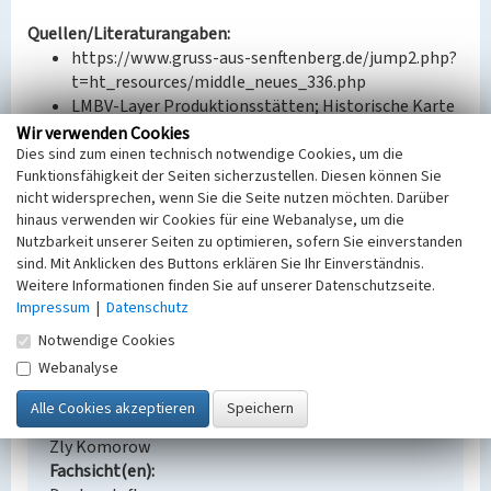
Quellen/Literaturangaben:
https://www.gruss-aus-senftenberg.de/jump2.php?
t=ht_resources/middle_neues_336.php
LMBV-Layer Produktionsstätten; Historische Karte
DR 1936-1943.
Wir verwenden Cookies
Dies sind zum einen technisch notwendige Cookies, um die
Funktionsfähigkeit der Seiten sicherzustellen. Diesen können Sie
BKM-Nummer:
32001451
nicht widersprechen, wenn Sie die Seite nutzen möchten. Darüber
hinaus verwenden wir Cookies für eine Webanalyse, um die
(Erfassungsprojekt Lausitz, BLDAM 2023)
Nutzbarkeit unserer Seiten zu optimieren, sofern Sie einverstanden
sind. Mit Anklicken des Buttons erklären Sie Ihr Einverständnis.
Weitere Informationen finden Sie auf unserer Datenschutzseite.
Brikettfabrik Friedrich-Ernst
Impressum
|
Datenschutz
Schlagwörter
Notwendige Cookies
Brikettfabrik
Webanalyse
Ort
Senftenberg
Alternativer Ortsname
Zly Komorow
Fachsicht(en)