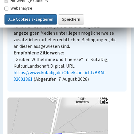
Notwendige Cookies
Empfohlene Zitierweise
Webanalyse
Urheberrechtlicher Hinweis
Der hier präsentierte Inhalt steht unter der freien
Lizenz dl-by-de/2.0 (Namensnennung). Die
angezeigten Medien unterliegen möglicherweise
zusätzlichen urheberrechtlichen Bedingungen, die
an diesen ausgewiesen sind.
Empfohlene Zitierweise
„Gruben Wilhelmine und Therese”. In: KuLaDig,
Kultur.Landschaft.Digital. URL:
https://www.kuladig.de/Objektansicht/BKM-
32001361
(Abgerufen: 7. August 2026)