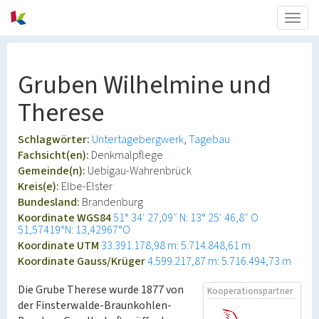
Togg
navig
Gruben Wilhelmine und
Therese
Schlagwörter:
Untertagebergwerk
Tagebau
Fachsicht(en):
Denkmalpflege
Gemeinde(n):
Uebigau-Wahrenbrück
Kreis(e):
Elbe-Elster
Bundesland:
Brandenburg
Koordinate WGS84
51° 34′ 27,09″ N: 13° 25′ 46,8″ O
51,57419°N: 13,42967°O
Koordinate UTM
33.391.178,98 m: 5.714.848,61 m
Koordinate Gauss/Krüger
4.599.217,87 m: 5.716.494,73 m
Die Grube Therese wurde 1877 von
Kooperationspartner
der Finsterwalde-Braunkohlen-