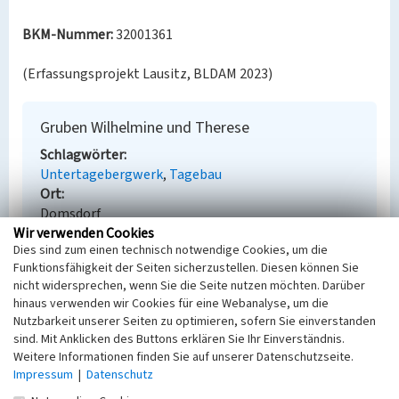
BKM-Nummer:
32001361
(Erfassungsprojekt Lausitz, BLDAM 2023)
Gruben Wilhelmine und Therese
Schlagwörter
Untertagebergwerk
Tagebau
Ort
Domsdorf
Wir verwenden Cookies
Fachsicht(en)
Dies sind zum einen technisch notwendige Cookies, um die
Denkmalpflege
Funktionsfähigkeit der Seiten sicherzustellen. Diesen können Sie
Erfassungsmaßstab
nicht widersprechen, wenn Sie die Seite nutzen möchten. Darüber
Keine Angabe
hinaus verwenden wir Cookies für eine Webanalyse, um die
Erfassungsmethode
Nutzbarkeit unserer Seiten zu optimieren, sofern Sie einverstanden
Übernahme aus externer Fachdatenbank
sind. Mit Anklicken des Buttons erklären Sie Ihr Einverständnis.
Weitere Informationen finden Sie auf unserer Datenschutzseite.
Impressum
|
Datenschutz