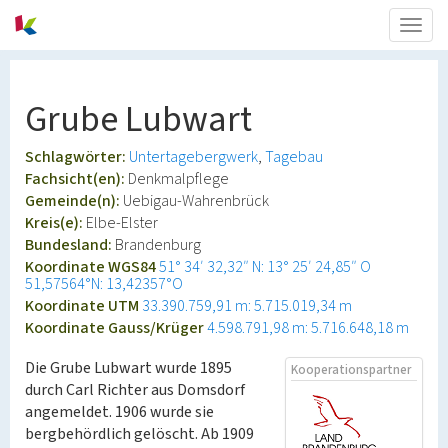
Togg
navig
Grube Lubwart
Schlagwörter:
Untertagebergwerk
Tagebau
Fachsicht(en):
Denkmalpflege
Gemeinde(n):
Uebigau-Wahrenbrück
Kreis(e):
Elbe-Elster
Bundesland:
Brandenburg
Koordinate WGS84
51° 34′ 32,32″ N: 13° 25′ 24,85″ O
51,57564°N: 13,42357°O
Koordinate UTM
33.390.759,91 m: 5.715.019,34 m
Koordinate Gauss/Krüger
4.598.791,98 m: 5.716.648,18 m
Die Grube Lubwart wurde 1895
Kooperationspartner
durch Carl Richter aus Domsdorf
angemeldet. 1906 wurde sie
bergbehördlich gelöscht. Ab 1909