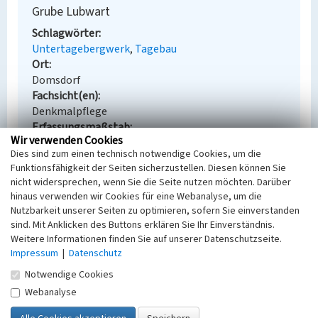
Grube Lubwart
Schlagwörter
Untertagebergwerk
Tagebau
Ort
Domsdorf
Fachsicht(en)
Denkmalpflege
Erfassungsmaßstab
Wir verwenden Cookies
Keine Angabe
Dies sind zum einen technisch notwendige Cookies, um die
Erfassungsmethode
Funktionsfähigkeit der Seiten sicherzustellen. Diesen können Sie
Übernahme aus externer Fachdatenbank
nicht widersprechen, wenn Sie die Seite nutzen möchten. Darüber
hinaus verwenden wir Cookies für eine Webanalyse, um die
Nutzbarkeit unserer Seiten zu optimieren, sofern Sie einverstanden
sind. Mit Anklicken des Buttons erklären Sie Ihr Einverständnis.
Empfohlene Zitierweise
Weitere Informationen finden Sie auf unserer Datenschutzseite.
Impressum
|
Datenschutz
Urheberrechtlicher Hinweis
Notwendige Cookies
Der hier präsentierte Inhalt steht unter der freien
Lizenz dl-by-de/2.0 (Namensnennung). Die
Webanalyse
angezeigten Medien unterliegen möglicherweise