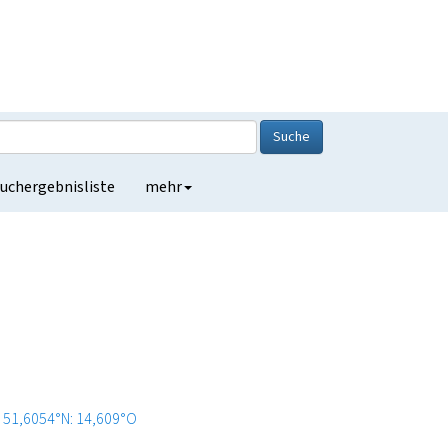
Suche
uchergebnisliste
mehr
51,6054°N: 14,609°O