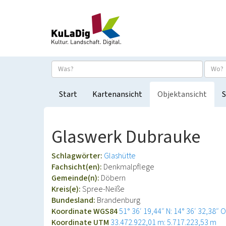
Start
Kartenansicht
Objektansicht
S
Glaswerk Dubrauke
Schlagwörter:
Glashütte
Fachsicht(en):
Denkmalpflege
Gemeinde(n):
Döbern
Kreis(e):
Spree-Neiße
Bundesland:
Brandenburg
Koordinate WGS84
51° 36′ 19,44″ N: 14° 36′ 32,38″ O
Koordinate UTM
33.472.922,01 m: 5.717.223,53 m