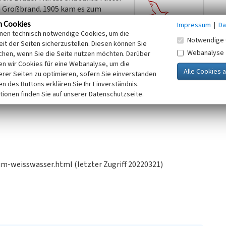
in Großbrand. 1905 kam es zum
haber und das Werk hieß nun
n Cookies
Impressum
|
Da
 übernahmen Reinhold Kleiner und
inen technisch notwendige Cookies, um die
Notwendige 
amen Lausitzer Glashüttenwerke
it der Seiten sicherzustellen. Diesen können Sie
Webanalyse
ehörten nunmehr Lampenschirme,
chen, wenn Sie die Seite nutzen möchten. Darüber
n wir Cookies für eine Webanalyse, um die
eltkrieg erfolgte keine
erer Seiten zu optimieren, sofern Sie einverstanden
ch auf dem Areal weitere kleine Gebäude unterschiedlicher
ken des Buttons erklären Sie Ihr Einverständnis.
tionen finden Sie auf unserer Datenschutzseite.
m-weisswasser.html (letzter Zugriff 20220321)