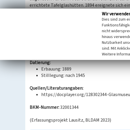
errichtete Tafelglashütten. 1894 ereignete sich e
Stillstand der Produktion. 1913 wechselten die In
Wir verwende
Dubrauker Glasindustrie Jahnke & Hoffmann. 1920
Dies sind zum e
Richard Schwartz die Fabrik, die nun unter dem N
Funktionsfähigke
Kleiner & Co. produzierte. Zur Produktpalette g
nicht widerspre
hinaus verwende
Milch- und farbiges Kunstglas. Nach dem Zweiten W
Nutzbarkeit uns
Wiederaufnahme der Produktion. Heute befinden si
sind. Mit Anklic
Funktion.
Weitere Informa
Datierung:
Erbauung: 1889
Stilllegung: nach 1945
Quellen/Literaturangaben:
https://docplayer.org/128302344-Glasmuseu
BKM-Nummer:
32001344
(Erfassungsprojekt Lausitz, BLDAM 2023)