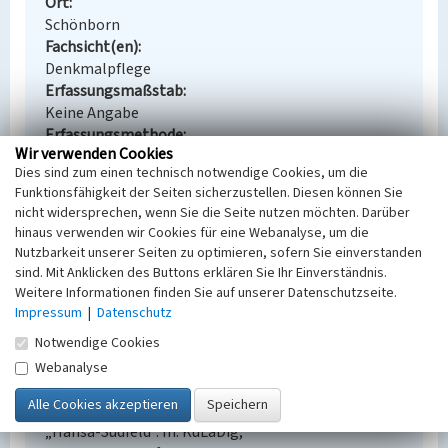
Ort
Schönborn
Fachsicht(en)
Denkmalpflege
Erfassungsmaßstab
Keine Angabe
Erfassungsmethode
Wir verwenden Cookies
Übernahme aus externer Fachdatenbank
Dies sind zum einen technisch notwendige Cookies, um die
Funktionsfähigkeit der Seiten sicherzustellen. Diesen können Sie
nicht widersprechen, wenn Sie die Seite nutzen möchten. Darüber
hinaus verwenden wir Cookies für eine Webanalyse, um die
Empfohlene Zitierweise
Nutzbarkeit unserer Seiten zu optimieren, sofern Sie einverstanden
sind. Mit Anklicken des Buttons erklären Sie Ihr Einverständnis.
Urheberrechtlicher Hinweis
Weitere Informationen finden Sie auf unserer Datenschutzseite.
Der hier präsentierte Inhalt steht unter der freien
Impressum
|
Datenschutz
Lizenz dl-by-de/2.0 (Namensnennung). Die
Notwendige Cookies
angezeigten Medien unterliegen möglicherweise
zusätzlichen urheberrechtlichen Bedingungen, die
Webanalyse
an diesen ausgewiesen sind.
Empfohlene Zitierweise
„Hansa-Südfeld”. In: KuLaDig,