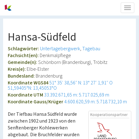
Togg
navig
Hansa-Südfeld
Schlagwörter:
Untertagebergwerk
Tagebau
Fachsicht(en):
Denkmalpflege
Gemeinde(n):
Schönborn (Brandenburg), Tröbitz
Kreis(e):
Elbe-Elster
Bundesland:
Brandenburg
Koordinate WGS84
51° 35′ 38,56″ N: 13° 27′ 1,91″ O
51,59405°N: 13,45053°O
Koordinate UTM
33.392.671,65 m: 5.717.025,69 m
Koordinate Gauss/Krüger
4.600.620,59 m: 5.718.732,10 m
Der Tiefbau Hansa Südfeld wurde
Kooperationspartner
zwischen 1902 und 1923 von den
Senftenberger Kohlewerken
abgebaut. Die Bruchfelder wurden