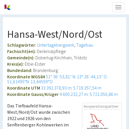
Togg
navig
Hansa-West/Nord/Ost
Schlagwörter:
Untertagebergwerk
Tagebau
Fachsicht(en):
Denkmalpflege
Gemeinde(n):
Doberlug-Kirchhain, Tröbitz
Kreis(e):
Elbe-Elster
Bundesland:
Brandenburg
Koordinate WGS84
51° 36′ 53,81″ N: 13° 26′ 44,13″ O
51,61495°N: 13,44559°O
Koordinate UTM
33.392.378,93 m: 5.719.357,54 m
Koordinate Gauss/Krüger
4.600.232,27 m: 5.721.050,86 m
Das Tiefbaufeld Hansa-
Kooperationspartner
West/Nord/Ost wurde zwischen
1922 und 1926 von den
Senftenberger Kohlewerken im