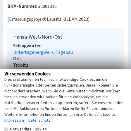
BKM-Nummer:
32001316
(Erfassungsprojekt Lausitz, BLDAM 2023)
Hansa-West/Nord/Ost
Schlagwörter
Untertagebergwerk
Tagebau
Ort
Tröbitz
Fachsicht(en)
Wir verwenden Cookies
Denkmalpflege
Dies sind zum einen technisch notwendige Cookies, um die
Erfassungsmaßstab
Funktionsfähigkeit der Seiten sicherzustellen. Diesen können Sie
Keine Angabe
nicht widersprechen, wenn Sie die Seite nutzen möchten. Darüber
hinaus verwenden wir Cookies für eine Webanalyse, um die
Erfassungsmethode
Nutzbarkeit unserer Seiten zu optimieren, sofern Sie einverstanden
Übernahme aus externer Fachdatenbank
sind. Mit Anklicken des Buttons erklären Sie Ihr Einverständnis.
Weitere Informationen finden Sie auf unserer Datenschutzseite.
Impressum
|
Datenschutz
Notwendige Cookies
Empfohlene Zitierweise