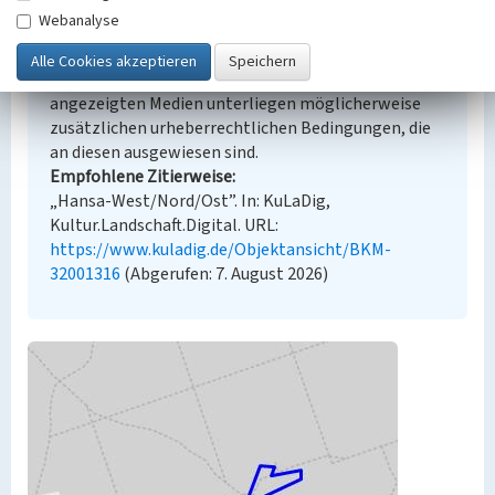
Webanalyse
Urheberrechtlicher Hinweis
Der hier präsentierte Inhalt steht unter der freien
Lizenz dl-by-de/2.0 (Namensnennung). Die
angezeigten Medien unterliegen möglicherweise
zusätzlichen urheberrechtlichen Bedingungen, die
an diesen ausgewiesen sind.
Empfohlene Zitierweise
„Hansa-West/Nord/Ost”. In: KuLaDig,
Kultur.Landschaft.Digital. URL:
https://www.kuladig.de/Objektansicht/BKM-
32001316
(Abgerufen: 7. August 2026)