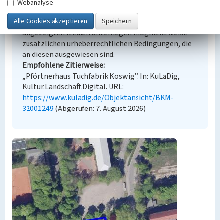
Urheberrechtlicher Hinweis
Webanalyse
Der hier präsentierte Inhalt steht unter der freien
Lizenz dl-by-de/2.0 (Namensnennung). Die
angezeigten Medien unterliegen möglicherweise
zusätzlichen urheberrechtlichen Bedingungen, die
an diesen ausgewiesen sind.
Empfohlene Zitierweise
„Pförtnerhaus Tuchfabrik Koswig”. In: KuLaDig,
Kultur.Landschaft.Digital. URL:
https://www.kuladig.de/Objektansicht/BKM-
32001249
(Abgerufen: 7. August 2026)