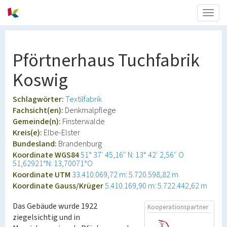
Togg
navig
Pförtnerhaus Tuchfabrik
Koswig
Schlagwörter:
Textilfabrik
Fachsicht(en):
Denkmalpflege
Gemeinde(n):
Finsterwalde
Kreis(e):
Elbe-Elster
Bundesland:
Brandenburg
Koordinate WGS84
51° 37′ 45,16″ N: 13° 42′ 2,56″ O
51,62921°N: 13,70071°O
Koordinate UTM
33.410.069,72 m: 5.720.598,82 m
Koordinate Gauss/Krüger
5.410.169,90 m: 5.722.442,62 m
Das Gebäude wurde 1922
Kooperationspartner
ziegelsichtig und in