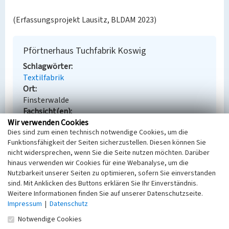
(Erfassungsprojekt Lausitz, BLDAM 2023)
Pförtnerhaus Tuchfabrik Koswig
Schlagwörter
Textilfabrik
Ort
Finsterwalde
Fachsicht(en)
Wir verwenden Cookies
Denkmalpflege
Dies sind zum einen technisch notwendige Cookies, um die
Erfassungsmaßstab
Funktionsfähigkeit der Seiten sicherzustellen. Diesen können Sie
Keine Angabe
nicht widersprechen, wenn Sie die Seite nutzen möchten. Darüber
Erfassungsmethode
hinaus verwenden wir Cookies für eine Webanalyse, um die
Übernahme aus externer Fachdatenbank
Nutzbarkeit unserer Seiten zu optimieren, sofern Sie einverstanden
sind. Mit Anklicken des Buttons erklären Sie Ihr Einverständnis.
Weitere Informationen finden Sie auf unserer Datenschutzseite.
Impressum
|
Datenschutz
Empfohlene Zitierweise
Notwendige Cookies