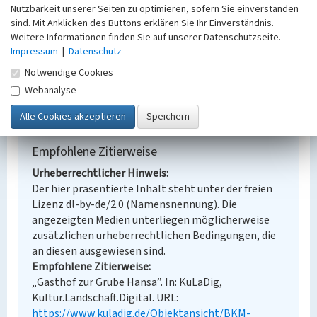
Nutzbarkeit unserer Seiten zu optimieren, sofern Sie einverstanden
Fachsicht(en)
sind. Mit Anklicken des Buttons erklären Sie Ihr Einverständnis.
Denkmalpflege
Weitere Informationen finden Sie auf unserer Datenschutzseite.
Erfassungsmaßstab
Impressum
|
Datenschutz
Keine Angabe
Erfassungsmethode
Notwendige Cookies
Übernahme aus externer Fachdatenbank
Webanalyse
Empfohlene Zitierweise
Urheberrechtlicher Hinweis
Der hier präsentierte Inhalt steht unter der freien
Lizenz dl-by-de/2.0 (Namensnennung). Die
angezeigten Medien unterliegen möglicherweise
zusätzlichen urheberrechtlichen Bedingungen, die
an diesen ausgewiesen sind.
Empfohlene Zitierweise
„Gasthof zur Grube Hansa”. In: KuLaDig,
Kultur.Landschaft.Digital. URL:
https://www.kuladig.de/Objektansicht/BKM-