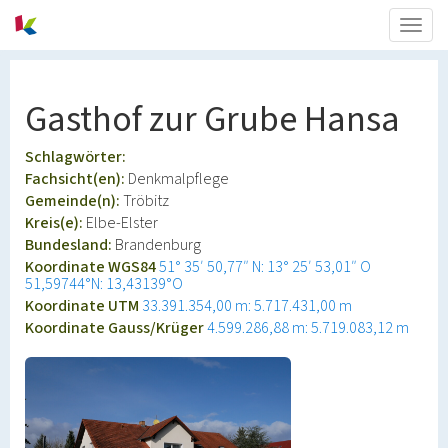
Togg
navig
Gasthof zur Grube Hansa
Schlagwörter:
Fachsicht(en):
Denkmalpflege
Gemeinde(n):
Tröbitz
Kreis(e):
Elbe-Elster
Bundesland:
Brandenburg
Koordinate WGS84
51° 35′ 50,77″ N: 13° 25′ 53,01″ O
51,59744°N: 13,43139°O
Koordinate UTM
33.391.354,00 m: 5.717.431,00 m
Koordinate Gauss/Krüger
4.599.286,88 m: 5.719.083,12 m