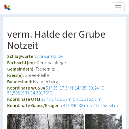
Togg
navig
verm. Halde der Grube
Notzeit
Schlagwörter:
Abraumhalde
Fachsicht(en):
Denkmalpflege
Gemeinde(n):
Tschernitz
Kreis(e):
Spree-Neiße
Bundesland:
Brandenburg
Koordinate WGS84
51° 35′ 17,5″ N: 14° 35′ 30,24″ O
51,58819°N: 14,59173°O
Koordinate UTM
33.471.715,85 m: 5.715.316,51 m
Koordinate Gauss/Krüger
5.471.840,38 m: 5.717.158,54 m