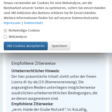
Ort
hinaus verwenden wir Cookies für eine Webanalyse, um die
Wolfshain
Nutzbarkeit unserer Seiten zu optimieren, sofern Sie einverstanden
sind. Mit Anklicken des Buttons erklären Sie Ihr Einverständnis.
Fachsicht(en)
Weitere Informationen finden Sie auf unserer Datenschutzseite.
Denkmalpflege
Impressum
|
Datenschutz
Erfassungsmaßstab
Keine Angabe
Notwendige Cookies
Erfassungsmethode
Webanalyse
Übernahme aus externer Fachdatenbank
Empfohlene Zitierweise
Urheberrechtlicher Hinweis
Der hier präsentierte Inhalt steht unter der freien
Lizenz dl-by-de/2.0 (Namensnennung). Die
angezeigten Medien unterliegen möglicherweise
zusätzlichen urheberrechtlichen Bedingungen, die
an diesen ausgewiesen sind.
Empfohlene Zitierweise
„verm. Halde der Grube Notzeit”. In: KuLaDig,