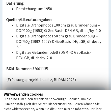
Datierung:
Entstehung: um 1950
Quellen/Literaturangaben:
Digitale Orthophotos 100 cm grau Brandenburg –
DOP100g (1953) © GeoBasis-DE/LGB, dl-de/by-2-0
Digitale Orthophotos 50 cm grau Brandenburg –
DOP50g (1992-1997) © GeoBasis-DE/LGB, dl-de/by-
2-0
Digitales Geländemodell (DGM) © GeoBasis-
DE/LGB, dl-de/by-2-0
BKM-Nummer:
32001135
(Erfassungsprojekt Lausitz, BLDAM 2023)
Wir verwenden Cookies
verm. Halde der Grube Notzeit
Dies sind zum einen technisch notwendige Cookies, um die
Schlagwörter
Funktionsfähigkeit der Seiten sicherzustellen. Diesen können Sie
Abraumhalde
nicht widersprechen, wenn Sie die Seite nutzen möchten. Darüber