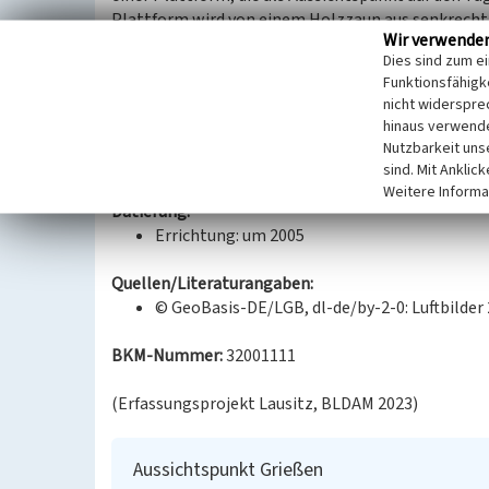
Plattform wird von einem Holzzaun aus senkrech
Wir verwende
dem Informationstafeln zum Tagebau hängen. Ein
Dies sind zum e
Ort.
Funktionsfähigke
Zur Zeit der Erfassung waren ein Teil der Abraumf
nicht widerspre
und eines Eimerkettenbaggers zu erkennen.
hinaus verwende
Die Datierung ist nur mittels Luftbildauswertung
Nutzbarkeit uns
2005 ergab.
sind. Mit Anklic
Weitere Informa
Datierung:
Errichtung: um 2005
Quellen/Literaturangaben:
© GeoBasis-DE/LGB, dl-de/by-2-0: Luftbilder
BKM-Nummer:
32001111
(Erfassungsprojekt Lausitz, BLDAM 2023)
Aussichtspunkt Grießen