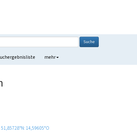
Suche
uchergebnisliste
mehr
n
51,85728°N: 14,59605°O