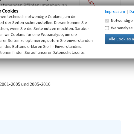
t stehenden Pfählen umgeben, an
n Cookies
Impressum
|
Da
 Holzunterstand komplettiert den
inen technisch notwendige Cookies, um die
Notwendige 
it der Seiten sicherzustellen. Diesen können Sie
örderbrücke F60 (Objektnr. 32002475)
Webanalyse
chen, wenn Sie die Seite nutzen möchten. Darüber
n wir Cookies für eine Webanalyse, um die
 möglich, welche einen Zeitraum um
erer Seiten zu optimieren, sofern Sie einverstanden
ken des Buttons erklären Sie Ihr Einverständnis.
tionen finden Sie auf unserer Datenschutzseite.
 2001-2005 und 2005-2010