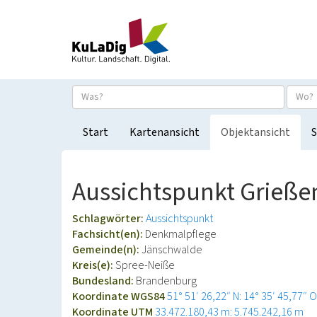
Start
Kartenansicht
Objektansicht
S
Aussichtspunkt Grieße
Schlagwörter:
Aussichtspunkt
Fachsicht(en):
Denkmalpflege
Gemeinde(n):
Jänschwalde
Kreis(e):
Spree-Neiße
Bundesland:
Brandenburg
Koordinate WGS84
51° 51′ 26,22″ N: 14° 35′ 45,77″ O
Koordinate UTM
33.472.180,43 m: 5.745.242,16 m