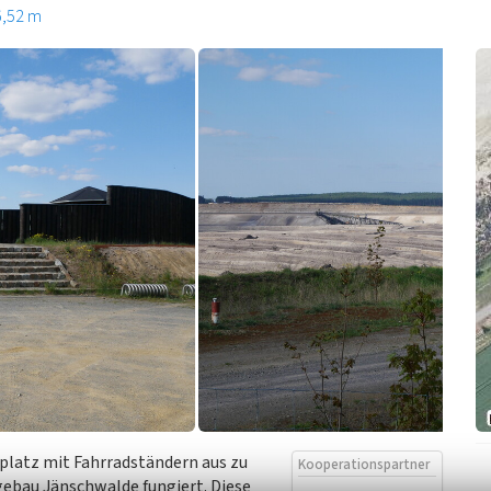
6,52 m
platz mit Fahrradständern aus zu
Kooperationspartner
agebau Jänschwalde fungiert. Diese