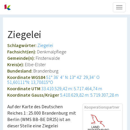
Togg
navig
Ziegelei
Schlagwörter:
Ziegelei
Fachsicht(en):
Denkmalpflege
Gemeinde(n):
Finsterwalde
Kreis(e):
Elbe-Elster
Bundesland:
Brandenburg
Koordinate WGS84
51° 36′ 4″ N: 13° 42′ 29,34″ O
51,60111°N: 13,70815°O
Koordinate UTM
33.410.529,42 m: 5.717.464,74 m
Koordinate Gauss/Krüger
5.410.629,82 m: 5.719.307,28 m
Auf der Karte des Deutschen
Kooperationspartner
Reiches 1 : 25.000 Brandenburg mit
Berlin (WMS BB-BE DR25) ist an
dieser Stelle eine Ziegelei