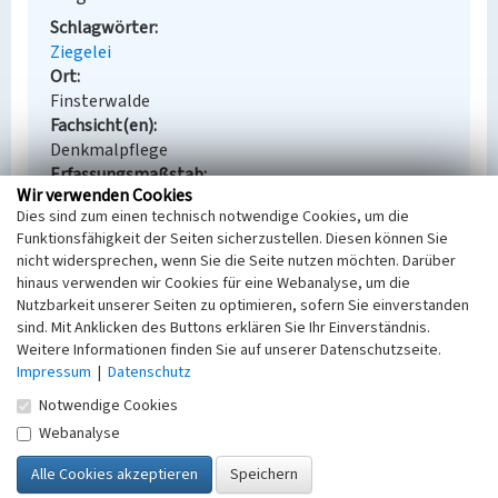
Schlagwörter
Ziegelei
Ort
Finsterwalde
Fachsicht(en)
Denkmalpflege
Erfassungsmaßstab
Wir verwenden Cookies
Keine Angabe
Dies sind zum einen technisch notwendige Cookies, um die
Erfassungsmethode
Funktionsfähigkeit der Seiten sicherzustellen. Diesen können Sie
Übernahme aus externer Fachdatenbank
nicht widersprechen, wenn Sie die Seite nutzen möchten. Darüber
hinaus verwenden wir Cookies für eine Webanalyse, um die
Nutzbarkeit unserer Seiten zu optimieren, sofern Sie einverstanden
sind. Mit Anklicken des Buttons erklären Sie Ihr Einverständnis.
Empfohlene Zitierweise
Weitere Informationen finden Sie auf unserer Datenschutzseite.
Impressum
|
Datenschutz
Urheberrechtlicher Hinweis
Notwendige Cookies
Der hier präsentierte Inhalt steht unter der freien
Lizenz dl-by-de/2.0 (Namensnennung). Die
Webanalyse
angezeigten Medien unterliegen möglicherweise
zusätzlichen urheberrechtlichen Bedingungen, die