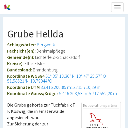
Togg
navig
Grube Hellda
Schlagwörter:
Bergwerk
Fachsicht(en):
Denkmalpflege
Gemeinde(n):
Lichterfeld-Schacksdorf
Kreis(e):
Elbe-Elster
Bundesland:
Brandenburg
Koordinate WGS84
51° 35′ 10,36″ N: 13° 47′ 25,57″ O
51,58621°N: 13,79044°O
Koordinate UTM
33.416.200,85 m: 5.715.710,29 m
Koordinate Gauss/Krüger
5.416.303,53 m: 5.717.552,20 m
Die Grube gehörte zur Tuchfabrik F.
Kooperationspartner
F. Koswig, die in Finsterwalde
angesiedelt war.
Zur Sicherung der zur