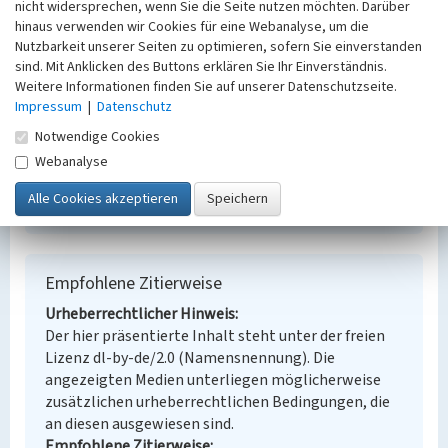
nicht widersprechen, wenn Sie die Seite nutzen möchten. Darüber
Bergwerk
hinaus verwenden wir Cookies für eine Webanalyse, um die
Ort
Nutzbarkeit unserer Seiten zu optimieren, sofern Sie einverstanden
Lichterfeld
sind. Mit Anklicken des Buttons erklären Sie Ihr Einverständnis.
Fachsicht(en)
Weitere Informationen finden Sie auf unserer Datenschutzseite.
Denkmalpflege
Impressum
|
Datenschutz
Erfassungsmaßstab
Notwendige Cookies
Keine Angabe
Webanalyse
Erfassungsmethode
Übernahme aus externer Fachdatenbank
Empfohlene Zitierweise
Urheberrechtlicher Hinweis
Der hier präsentierte Inhalt steht unter der freien
Lizenz dl-by-de/2.0 (Namensnennung). Die
angezeigten Medien unterliegen möglicherweise
zusätzlichen urheberrechtlichen Bedingungen, die
an diesen ausgewiesen sind.
Empfohlene Zitierweise