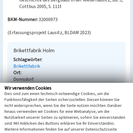
Geschichte des Bergbaus in der Niederlausitz, Bd. 5,
Cottbus 2005, S. 111f.
BKM-Nummer:
32000973
(Erfassungsprojekt Lausitz, BLDAM 2023)
Brikettfabrik Holm
Schlagwörter
Brikettfabrik
Ort
Domsdorf
Alternativer Ortsname
Wir verwenden Cookies
Domasojce
Dies sind zum einen technisch notwendige Cookies, um die
Fachsicht(en)
Funktionsfähigkeit der Seiten sicherzustellen. Diesen können Sie
Denkmalpflege
nicht widersprechen, wenn Sie die Seite nutzen möchten. Darüber
hinaus verwenden wir Cookies für eine Webanalyse, um die
Erfassungsmaßstab
Nutzbarkeit unserer Seiten zu optimieren, sofern Sie einverstanden
Keine Angabe
sind. Mit Anklicken des Buttons erklären Sie Ihr Einverständnis.
Erfassungsmethode
Weitere Informationen finden Sie auf unserer Datenschutzseite.
Übernahme aus externer Fachdatenbank