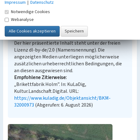
Impressum
|
Datenschutz
Notwendige Cookies
Webanalyse
Empfohlene Zitierweise
Urheberrechtlicher Hinweis
Der hier präsentierte Inhalt steht unter der freien
Lizenz dl-by-de/2.0 (Namensnennung). Die
angezeigten Medien unterliegen möglicherweise
zusätzlichen urheberrechtlichen Bedingungen, die
an diesen ausgewiesen sind.
Empfohlene Zitierweise
„Brikettfabrik Holm”. In: KuLaDig,
Kultur.Landschaft.Digital. URL:
https://www.kuladig.de/Objektansicht/BKM-
32000973
(Abgerufen: 6. August 2026)