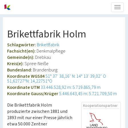
Togg
navig
Brikettfabrik Holm
Schlagwörter:
Brikettfabrik
Fachsicht(en):
Denkmalpflege
Gemeinde(n):
Drebkau
Kreis(e):
Spree-Neiße
Bundesland:
Brandenburg
Koordinate WGS84
51° 37′ 38,16″ N: 14° 13′ 39,02″ O
51,62727°N: 14,22751°O
Koordinate UTM
33.446.528,92 m: 5.719.865,79 m
Koordinate Gauss/Krüger
5.446.643,45 m: 5.721.709,50 m
Die Brikettfabrik Holm
Kooperationspartner
produzierte zwischen 1881 und
1893 mit nur einer Presse jährlich
etwa 50.000 Zentner