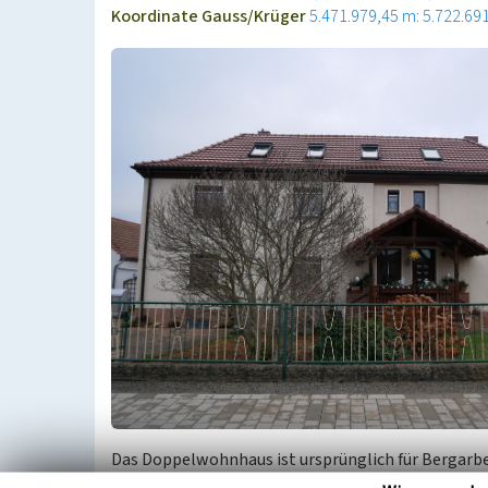
Koordinate Gauss/Krüger
5.471.979,45 m: 5.722.69
Das Doppelwohnhaus ist ursprünglich für Bergarbe
verfügt über einen eingefriedeten Vorgarten und e