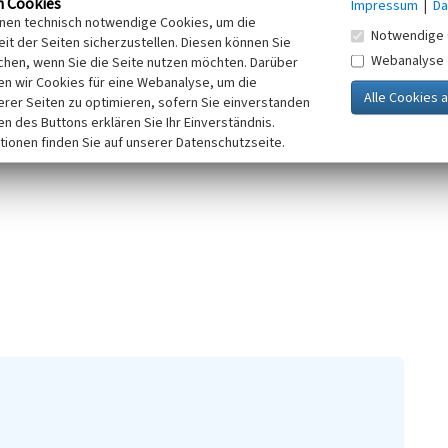
n Cookies
Impressum
|
Da
ich an Kubatur, Fassade und
inen technisch notwendige Cookies, um die
Notwendige 
ltprägend ist der über dem Eingang
it der Seiten sicherzustellen. Diesen können Sie
Webanalyse
eingelassen sind. Das Gebäude ist
chen, wenn Sie die Seite nutzen möchten. Darüber
n wir Cookies für eine Webanalyse, um die
 worden, auch die
erer Seiten zu optimieren, sofern Sie einverstanden
ken des Buttons erklären Sie Ihr Einverständnis.
tionen finden Sie auf unserer Datenschutzseite.