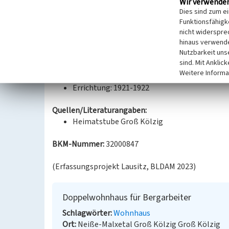
Wir verwende
ursprüngliche architektonische Gestaltung lässt s
Dies sind zum e
Eingangsbereich heute noch nachvollziehen. Gesta
Funktionsfähigke
liegende Rücksprung, in den zwei schmale Fenster 
nicht widerspre
hinaus verwende
um eine Fensterachse links vom Eingang erweitert
Nutzbarkeit uns
Eingangssituation wurde verändert.
sind. Mit Anklic
Weitere Informa
Datierung:
Errichtung: 1921-1922
Quellen/Literaturangaben:
Heimatstube Groß Kölzig
BKM-Nummer:
32000847
(Erfassungsprojekt Lausitz, BLDAM 2023)
Doppelwohnhaus für Bergarbeiter
Schlagwörter
Wohnhaus
Ort
Neiße-Malxetal Groß Kölzig Groß Kölzig