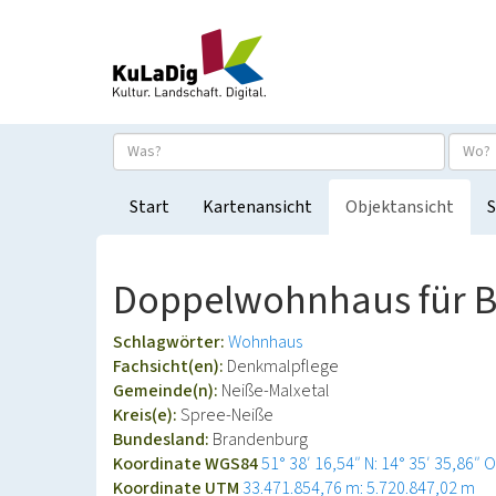
Start
Kartenansicht
Objektansicht
S
Doppelwohnhaus für B
Schlagwörter:
Wohnhaus
Fachsicht(en):
Denkmalpflege
Gemeinde(n):
Neiße-Malxetal
Kreis(e):
Spree-Neiße
Bundesland:
Brandenburg
Koordinate WGS84
51° 38′ 16,54″ N: 14° 35′ 35,86″ O
Koordinate UTM
33.471.854,76 m: 5.720.847,02 m