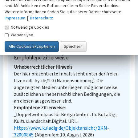
Denkmalpflege
sind. Mit Anklicken des Buttons erklären Sie Ihr Einverständnis.
Erfassungsmaßstab
Weitere Informationen finden Sie auf unserer Datenschutzseite.
Keine Angabe
Impressum
|
Datenschutz
Erfassungsmethode
Notwendige Cookies
Übernahme aus externer Fachdatenbank
Webanalyse
Empfohlene Zitierweise
Urheberrechtlicher Hinweis
Der hier präsentierte Inhalt steht unter der freien
Lizenz dl-by-de/2.0 (Namensnennung). Die
angezeigten Medien unterliegen möglicherweise
zusätzlichen urheberrechtlichen Bedingungen, die
an diesen ausgewiesen sind.
Empfohlene Zitierweise
„Doppelwohnhaus für Bergarbeiter”. In: KuLaDig,
Kultur.Landschaft.Digital. URL:
https://www.kuladig.de/Objektansicht/BKM-
32000845
(Abgerufen: 10. August 2026)