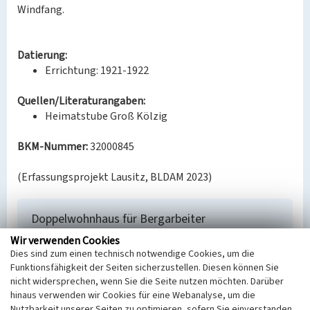
Windfang.
Datierung:
Errichtung: 1921-1922
Quellen/Literaturangaben:
Heimatstube Groß Kölzig
BKM-Nummer:
32000845
(Erfassungsprojekt Lausitz, BLDAM 2023)
Doppelwohnhaus für Bergarbeiter
Schlagwörter
Wir verwenden Cookies
Dies sind zum einen technisch notwendige Cookies, um die
Doppelhaus
Wohnhaus
Funktionsfähigkeit der Seiten sicherzustellen. Diesen können Sie
Ort
nicht widersprechen, wenn Sie die Seite nutzen möchten. Darüber
Neiße-Malxetal Groß Kölzig Groß Kölzig
hinaus verwenden wir Cookies für eine Webanalyse, um die
Fachsicht(en)
Nutzbarkeit unserer Seiten zu optimieren, sofern Sie einverstanden