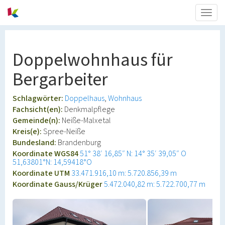
Togg
navig
Doppelwohnhaus für
Bergarbeiter
Schlagwörter:
Doppelhaus
Wohnhaus
Fachsicht(en):
Denkmalpflege
Gemeinde(n):
Neiße-Malxetal
Kreis(e):
Spree-Neiße
Bundesland:
Brandenburg
Koordinate WGS84
51° 38′ 16,85″ N: 14° 35′ 39,05″ O
51,63801°N: 14,59418°O
Koordinate UTM
33.471.916,10 m: 5.720.856,39 m
Koordinate Gauss/Krüger
5.472.040,82 m: 5.722.700,77 m