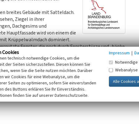
sen breites Gebäude mit Satteldach.
ehen, Ziegel in ihrer
ungen, Dachgesims und
ete Hauptfassade wird von einem die
 mit Krüppelwalmdach dominiert.
erputzte Fenster, die noch durch Fensterstürze und -bänke
n Cookies
Impressum
|
Da
chse im Spitzgiebel weisen auf Giebelstuben hin. Auf der
inen technisch notwendige Cookies, um die
 belebt. Der Eingang zum Gebäude liegt auf der Ostseite.
Notwendige 
it der Seiten sicherzustellen. Diesen können Sie
ttelrisalit nimmt das Treppenhaus auf und endet unter dem
Webanalyse
chen, wenn Sie die Seite nutzen möchten. Darüber
e Fassade gelegten risalitartigen Vorbauten, die jedoch nicht
n wir Cookies für eine Webanalyse, um die
 dem Mittelrisalit enden. Ein zusätzlicher Anbau links vom
erer Seiten zu optimieren, sofern Sie einverstanden
ken des Buttons erklären Sie Ihr Einverständnis.
tionen finden Sie auf unserer Datenschutzseite.