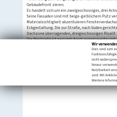
Gebäudefront zieren.
Es handelt sich um ein zweigeschossiges, drei Ach
Seine Fassaden sind mit beige-gelblichem Putz vers
Materialsichtigkeit akzentuieren Fensterverdach
Eckgestaltung. Die zur Straße, nach Süden gericht
Dachzone überragenden, dreigeschossigen Risalit
Die Westseite ist geprägt durch zugemauerte und v
Wir verwende
aus Ziegeln ablesbar sind. Zwei bzw. eine Fenstera
Dies sind zum e
nördlihe Rückseite wird das Dach durch eine Gaube
Funktionsfähigke
Die Fassade ist auf dieser Seite gestaffelt: Ein Mi
nicht widerspre
Giebel. Flankiert wird er von zwei ebenfalls vor di
hinaus verwende
bis zu den Gebäudeecken reichen und deutlich unter
Nutzbarkeit uns
überdachten Windfang ergänzt die Ostseite.
sind. Mit Anklic
Weitere Informa