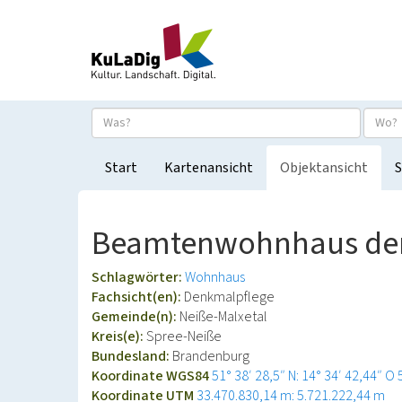
Start
Kartenansicht
Objektansicht
S
Beamtenwohnhaus der 
Schlagwörter:
Wohnhaus
Fachsicht(en):
Denkmalpflege
Gemeinde(n):
Neiße-Malxetal
Kreis(e):
Spree-Neiße
Bundesland:
Brandenburg
Koordinate WGS84
51° 38′ 28,5″ N: 14° 34′ 42,44″ O
Koordinate UTM
33.470.830,14 m: 5.721.222,44 m