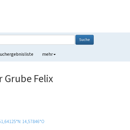
Suche
uchergebnisliste
mehr
Grube Felix
51,64125°N: 14,57846°O