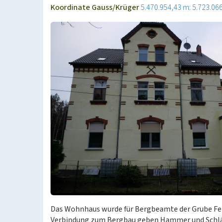
Koordinate Gauss/Krüger
5.470.954,43 m: 5.723.06
Das Wohnhaus wurde für Bergbeamte der Grube Felix
Verbindung zum Bergbau geben Hammer und Schlägel