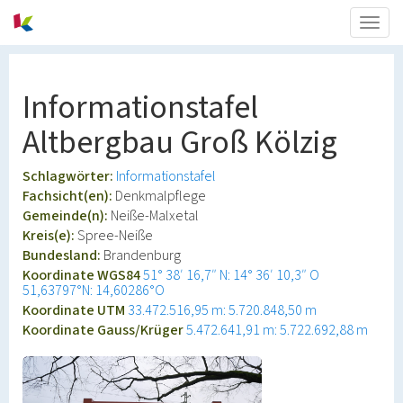
Togg
navig
Informationstafel
Altbergbau Groß Kölzig
Schlagwörter:
Informationstafel
Fachsicht(en):
Denkmalpflege
Gemeinde(n):
Neiße-Malxetal
Kreis(e):
Spree-Neiße
Bundesland:
Brandenburg
Koordinate WGS84
51° 38′ 16,7″ N: 14° 36′ 10,3″ O
51,63797°N: 14,60286°O
Koordinate UTM
33.472.516,95 m: 5.720.848,50 m
Koordinate Gauss/Krüger
5.472.641,91 m: 5.722.692,88 m