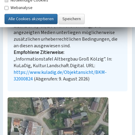
Notwendige Cookies
Empfohlene Zitierweise
Webanalyse
Urheberrechtlicher Hinweis
Der hier präsentierte Inhalt steht unter der freien
Lizenz dl-by-de/2.0 (Namensnennung). Die
angezeigten Medien unterliegen möglicherweise
zusätzlichen urheberrechtlichen Bedingungen, die
an diesen ausgewiesen sind.
Empfohlene Zitierweise
„Informationstafel Altbergbau Groß Kölzig”. In:
KuLaDig, Kultur.Landschaft.Digital. URL:
https://www.kuladig.de/Objektansicht/BKM-
32000824
(Abgerufen: 9. August 2026)