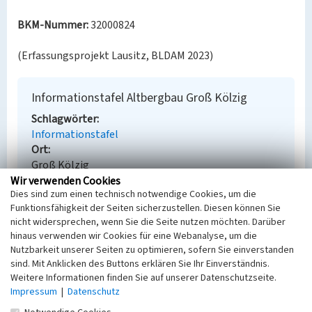
BKM-Nummer:
32000824
(Erfassungsprojekt Lausitz, BLDAM 2023)
Informationstafel Altbergbau Groß Kölzig
Schlagwörter
Informationstafel
Ort
Groß Kölzig
Fachsicht(en)
Wir verwenden Cookies
Dies sind zum einen technisch notwendige Cookies, um die
Denkmalpflege
Funktionsfähigkeit der Seiten sicherzustellen. Diesen können Sie
Erfassungsmaßstab
nicht widersprechen, wenn Sie die Seite nutzen möchten. Darüber
Keine Angabe
hinaus verwenden wir Cookies für eine Webanalyse, um die
Erfassungsmethode
Nutzbarkeit unserer Seiten zu optimieren, sofern Sie einverstanden
Übernahme aus externer Fachdatenbank
sind. Mit Anklicken des Buttons erklären Sie Ihr Einverständnis.
Weitere Informationen finden Sie auf unserer Datenschutzseite.
Impressum
|
Datenschutz