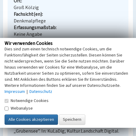
Ort
Groß Kölzig
Fachsicht(en)
Denkmalpflege
Erfassungsmaßstab
Keine Angabe
Erfassungsmethode
Wir verwenden Cookies
Übernahme aus externer Fachdatenbank
Dies sind zum einen technisch notwendige Cookies, um die
Funktionsfähigkeit der Seiten sicherzustellen. Diesen können Sie
nicht widersprechen, wenn Sie die Seite nutzen möchten. Darüber
hinaus verwenden wir Cookies für eine Webanalyse, um die
Nutzbarkeit unserer Seiten zu optimieren, sofern Sie einverstanden
Empfohlene Zitierweise
sind. Mit Anklicken des Buttons erklären Sie Ihr Einverständnis.
Urheberrechtlicher Hinweis
Weitere Informationen finden Sie auf unserer Datenschutzseite.
Der hier präsentierte Inhalt steht unter der freien
Impressum
|
Datenschutz
Lizenz dl-by-de/2.0 (Namensnennung). Die
Notwendige Cookies
angezeigten Medien unterliegen möglicherweise
Webanalyse
zusätzlichen urheberrechtlichen Bedingungen, die
an diesen ausgewiesen sind.
Empfohlene Zitierweise
„Grubensee”. In: KuLaDig, Kultur.Landschaft.Digital.