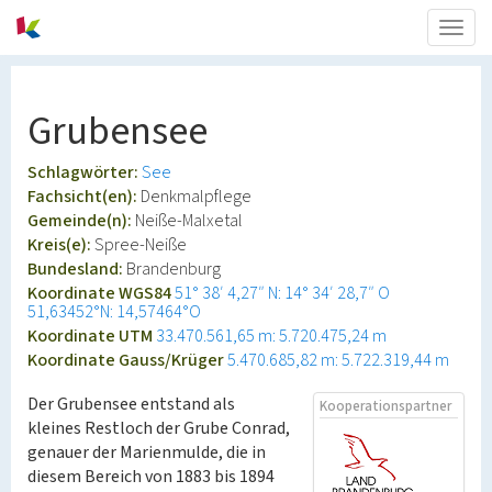
Togg
navig
Grubensee
Schlagwörter:
See
Fachsicht(en):
Denkmalpflege
Gemeinde(n):
Neiße-Malxetal
Kreis(e):
Spree-Neiße
Bundesland:
Brandenburg
Koordinate WGS84
51° 38′ 4,27″ N: 14° 34′ 28,7″ O
51,63452°N: 14,57464°O
Koordinate UTM
33.470.561,65 m: 5.720.475,24 m
Koordinate Gauss/Krüger
5.470.685,82 m: 5.722.319,44 m
Der Grubensee entstand als
Kooperationspartner
kleines Restloch der Grube Conrad,
genauer der Marienmulde, die in
diesem Bereich von 1883 bis 1894