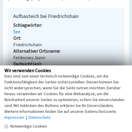
Aufbauteich bei Friedrichshain
Schlagwörter
See
Ort
Friedrichshain
Alternativer Ortsname
Feliksowy Jazor
Fachsicht(en)
Wir verwenden Cookies
Denkmalpflege
Dies sind zum einen technisch notwendige Cookies, um die
Erfassungsmaßstab
Funktionsfähigkeit der Seiten sicherzustellen. Diesen können Sie
Keine Angabe
nicht widersprechen, wenn Sie die Seite nutzen möchten. Darüber
Erfassungsmethode
hinaus verwenden wir Cookies für eine Webanalyse, um die
Übernahme aus externer Fachdatenbank
Nutzbarkeit unserer Seiten zu optimieren, sofern Sie einverstanden
sind. Mit Anklicken des Buttons erklären Sie Ihr Einverständnis.
Weitere Informationen finden Sie auf unserer Datenschutzseite.
Impressum
|
Datenschutz
Empfohlene Zitierweise
Notwendige Cookies