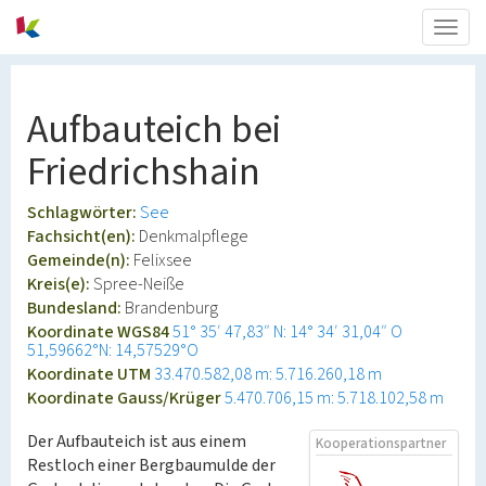
Togg
navig
Aufbauteich bei
Friedrichshain
Schlagwörter:
See
Fachsicht(en):
Denkmalpflege
Gemeinde(n):
Felixsee
Kreis(e):
Spree-Neiße
Bundesland:
Brandenburg
Koordinate WGS84
51° 35′ 47,83″ N: 14° 34′ 31,04″ O
51,59662°N: 14,57529°O
Koordinate UTM
33.470.582,08 m: 5.716.260,18 m
Koordinate Gauss/Krüger
5.470.706,15 m: 5.718.102,58 m
Der Aufbauteich ist aus einem
Kooperationspartner
Restloch einer Bergbaumulde der