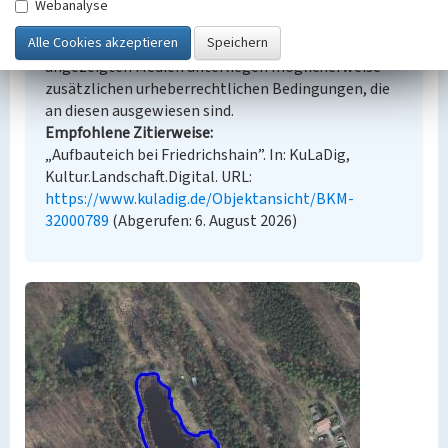
Urheberrechtlicher Hinweis
Webanalyse
Der hier präsentierte Inhalt steht unter der freien
Lizenz dl-by-de/2.0 (Namensnennung). Die
angezeigten Medien unterliegen möglicherweise
zusätzlichen urheberrechtlichen Bedingungen, die
an diesen ausgewiesen sind.
Empfohlene Zitierweise
„Aufbauteich bei Friedrichshain”. In: KuLaDig,
Kultur.Landschaft.Digital. URL:
https://www.kuladig.de/Objektansicht/BKM-
32000789
(Abgerufen: 6. August 2026)