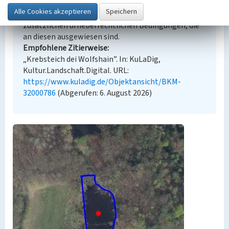
Lizenz dl-by-de/2.0 (Namensnennung). Die
angezeigten Medien unterliegen möglicherweise
zusätzlichen urheberrechtlichen Bedingungen, die
an diesen ausgewiesen sind.
Empfohlene Zitierweise
„Krebsteich dei Wolfshain”. In: KuLaDig,
Kultur.Landschaft.Digital. URL:
https://www.kuladig.de/Objektansicht/BKM-
32000786
(Abgerufen: 6. August 2026)