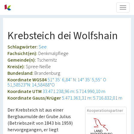
Togg
navig
Krebsteich dei Wolfshain
Schlagwörter:
See
Fachsicht(en):
Denkmalpflege
Gemeinde(n):
Tschernitz
Kreis(e):
Spree-Neiße
Bundesland:
Brandenburg
Koordinate WGS84
51° 35′ 6,84″ N: 14° 35′ 5,55″ O
51,58523°N: 14,58488°O
Koordinate UTM
33.471.238,96 m: 5.714.990,10 m
Koordinate Gauss/Krüger
5.471.363,31 m: 5.716.832,01 m
Der Krebsteich ist aus einer
Kooperationspartner
Bergbaumulde der Grube Julius
(Betriebszeit von 1843 bis 1959)
hervorgegangen, er liegt