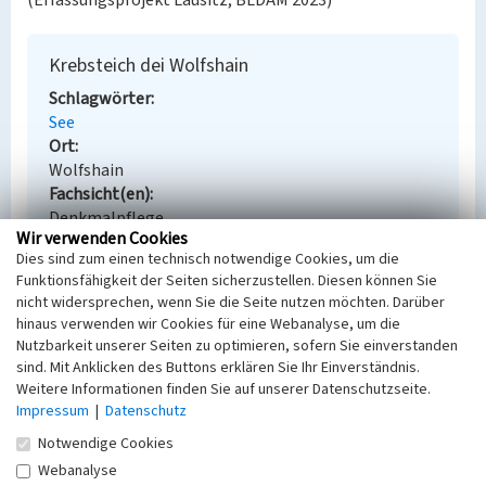
(Erfassungsprojekt Lausitz, BLDAM 2023)
Krebsteich dei Wolfshain
Schlagwörter
See
Ort
Wolfshain
Fachsicht(en)
Denkmalpflege
Wir verwenden Cookies
Erfassungsmaßstab
Dies sind zum einen technisch notwendige Cookies, um die
Keine Angabe
Funktionsfähigkeit der Seiten sicherzustellen. Diesen können Sie
Erfassungsmethode
nicht widersprechen, wenn Sie die Seite nutzen möchten. Darüber
Übernahme aus externer Fachdatenbank
hinaus verwenden wir Cookies für eine Webanalyse, um die
Nutzbarkeit unserer Seiten zu optimieren, sofern Sie einverstanden
sind. Mit Anklicken des Buttons erklären Sie Ihr Einverständnis.
Weitere Informationen finden Sie auf unserer Datenschutzseite.
Empfohlene Zitierweise
Impressum
|
Datenschutz
Notwendige Cookies
Urheberrechtlicher Hinweis
Der hier präsentierte Inhalt steht unter der freien
Webanalyse