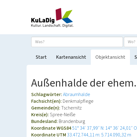
Start
Kartenansicht
Objektansicht
S
Außenhalde der ehem.
Schlagwörter:
Abraumhalde
Fachsicht(en):
Denkmalpflege
Gemeinde(n):
Tschernitz
Kreis(e):
Spree-Neiße
Bundesland:
Brandenburg
Koordinate WGS84
51° 34′ 37,99″ N: 14° 36′ 24,01″ O
Koordinate UTM
33.472.744,11 m: 5.714.090,32 m