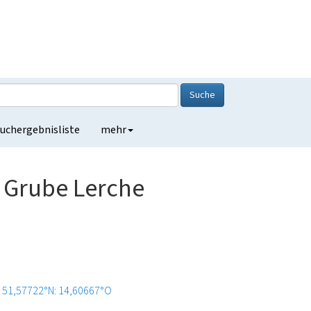
Suche
uchergebnisliste
mehr
 Grube Lerche
51,57722°N: 14,60667°O