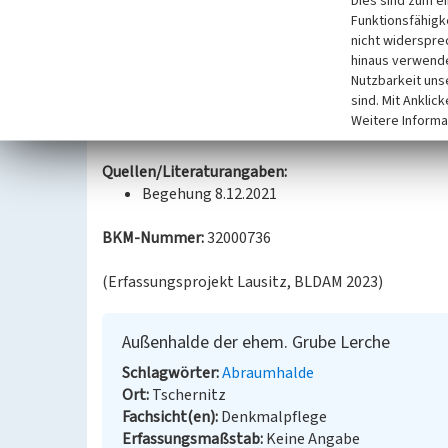
Dies sind zum e
Verbindung der Halde und dem südwestlich anschli
Funktionsfähigke
bergbauliche Bezug gut nachvollziehbar. Die Hald
nicht widerspre
hinaus verwende
Rampe von der südwestlichen Seite erschlossen.
Nutzbarkeit uns
sind. Mit Anklic
Datierung:
Weitere Informa
Entstehung: 1914-1925
Quellen/Literaturangaben:
Begehung 8.12.2021
BKM-Nummer:
32000736
(Erfassungsprojekt Lausitz, BLDAM 2023)
Außenhalde der ehem. Grube Lerche
Schlagwörter
Abraumhalde
Ort
Tschernitz
Fachsicht(en)
Denkmalpflege
Erfassungsmaßstab
Keine Angabe