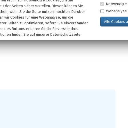
inen technisch notwendige Cookies, um die
Notwendige 
eßenden Restsee ist der
it der Seiten sicherzustellen. Diesen können Sie
Webanalyse
e ist baumbestanden und über eine
chen, wenn Sie die Seite nutzen möchten. Darüber
n wir Cookies für eine Webanalyse, um die
erer Seiten zu optimieren, sofern Sie einverstanden
ken des Buttons erklären Sie Ihr Einverständnis.
tionen finden Sie auf unserer Datenschutzseite.