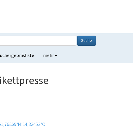
Suche
uchergebnisliste
mehr
ikettpresse
51,76869°N: 14,32452°O