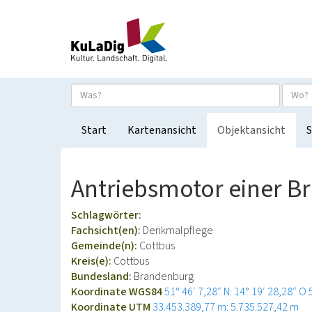
Start
Kartenansicht
Objektansicht
S
Antriebsmotor einer Br
Schlagwörter:
Fachsicht(en):
Denkmalpflege
Gemeinde(n):
Cottbus
Kreis(e):
Cottbus
Bundesland:
Brandenburg
Koordinate WGS84
51° 46′ 7,28″ N: 14° 19′ 28,28″ O
Koordinate UTM
33.453.389,77 m: 5.735.527,42 m