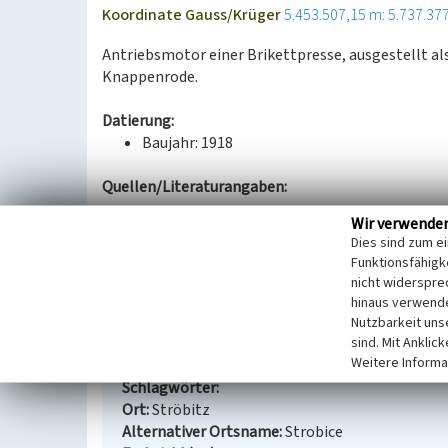
Koordinate Gauss/Krüger
5.453.507,15 m: 5.737.37
Antriebsmotor einer Brikettpresse, ausgestellt al
Knappenrode.
Datierung:
Baujahr: 1918
Quellen/Literaturangaben:
--
Wir verwende
Dies sind zum e
BKM-Nummer:
32000692
Funktionsfähigke
nicht widerspre
(Erfassungsprojekt Lausitz, BLDAM 2023)
hinaus verwende
Nutzbarkeit uns
sind. Mit Anklic
Antriebsmotor einer Brikettpresse
Weitere Informa
Schlagwörter
Ort
Ströbitz
Alternativer Ortsname
Strobice