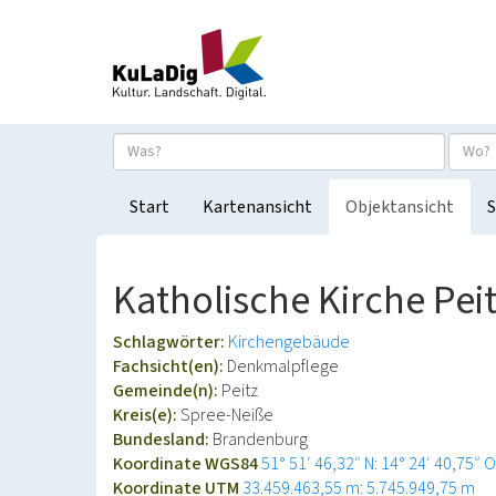
Start
Kartenansicht
Objektansicht
S
Katholische Kirche Pei
Schlagwörter:
Kirchengebäude
Fachsicht(en):
Denkmalpflege
Gemeinde(n):
Peitz
Kreis(e):
Spree-Neiße
Bundesland:
Brandenburg
Koordinate WGS84
51° 51′ 46,32″ N: 14° 24′ 40,75″ O
Koordinate UTM
33.459.463,55 m: 5.745.949,75 m