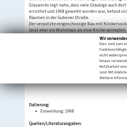
Glaswerks legt nahe, dass viele Gläubige auch dort
errichtet und 1968 geweiht worden war, befand sic
Räumen in der Gubener Straße.
Der verputzte eingeschossige Bau mit Klinkersocke
lässt eher ein Wohnhaus als eine Kirche vermuten.
der Gebäudestirnseite, verbunden mit einer Plakett
Wir verwende
Kirche St. Josef, verweist auf die Kirchenfunktion
Dies sind zum e
abschließenden Gebäude, auf der straßenabgewandt
Funktionsfähigke
Kirchturm, der auch als Eingang dient. Die Turmh
nicht widerspre
hinaus verwende
festlegten, dass Kirchtürme das Gebäudedach nic
Nutzbarkeit uns
Glockengießerei Apolda. Im Eingangsbereich befind
sind. Mit Anklic
Jahr 1953. Die Gebrüder Fromelius schufen den Cor
Weitere Informa
Heiligen Maria mit dem Jesuskind (1978).
Datierung:
Einweihung: 1968
Quellen/Literaturangaben: