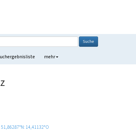
Suche
uchergebnisliste
mehr
tz
51,86287°N: 14,41132°O