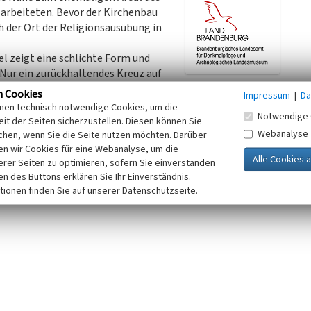
 arbeiteten. Bevor der Kirchenbau
h der Ort der Religionsausübung in
l zeigt eine schlichte Form und
 Nur ein zurückhaltendes Kreuz auf
e mit der Aufschrift Katholische
n Cookies
Impressum
|
Da
. Hinter dem längsrechteckigen, mit einem Satteldach
inen technisch notwendige Cookies, um die
Notwendige 
en Seite, steht ein nicht über das Dach hinaus ragender
it der Seiten sicherzustellen. Diesen können Sie
Webanalyse
öhe war Resultat von Baubestimmungen in der DDR, die
chen, wenn Sie die Seite nutzen möchten. Darüber
n wir Cookies für eine Webanalyse, um die
ht überragen durften. Die Glocken stammen aus dem VEB
erer Seiten zu optimieren, sofern Sie einverstanden
et sich eine Holzschnitzarbeit von Felix Hertel aus dem
ken des Buttons erklären Sie Ihr Einverständnis.
pus des Kreuzes im Altarraum (1983) und eine Skulptur der
tionen finden Sie auf unserer Datenschutzseite.