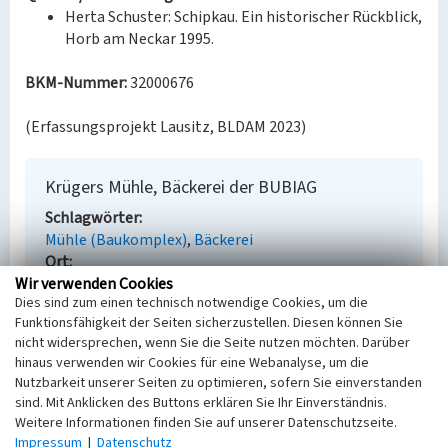
Herta Schuster: Schipkau. Ein historischer Rückblick,
Horb am Neckar 1995.
BKM-Nummer:
32000676
(Erfassungsprojekt Lausitz, BLDAM 2023)
Krügers Mühle, Bäckerei der BUBIAG
Schlagwörter
Mühle (Baukomplex)
Bäckerei
Ort
Wir verwenden Cookies
Schipkau
Dies sind zum einen technisch notwendige Cookies, um die
Fachsicht(en)
Funktionsfähigkeit der Seiten sicherzustellen. Diesen können Sie
Denkmalpflege
nicht widersprechen, wenn Sie die Seite nutzen möchten. Darüber
Erfassungsmaßstab
hinaus verwenden wir Cookies für eine Webanalyse, um die
Keine Angabe
Nutzbarkeit unserer Seiten zu optimieren, sofern Sie einverstanden
Erfassungsmethode
sind. Mit Anklicken des Buttons erklären Sie Ihr Einverständnis.
Übernahme aus externer Fachdatenbank
Weitere Informationen finden Sie auf unserer Datenschutzseite.
Impressum
|
Datenschutz