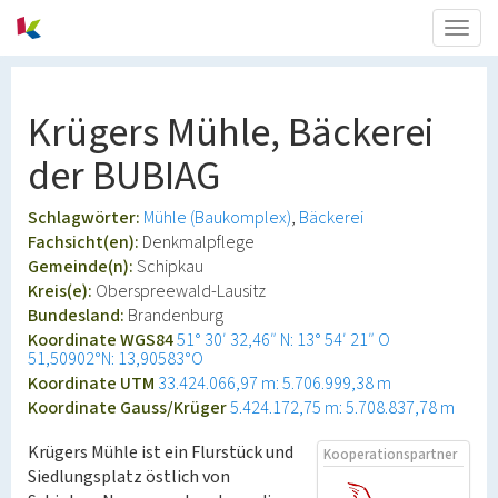
Togg
navig
Krügers Mühle, Bäckerei
der BUBIAG
Schlagwörter:
Mühle (Baukomplex)
Bäckerei
Fachsicht(en):
Denkmalpflege
Gemeinde(n):
Schipkau
Kreis(e):
Oberspreewald-Lausitz
Bundesland:
Brandenburg
Koordinate WGS84
51° 30′ 32,46″ N: 13° 54′ 21″ O
51,50902°N: 13,90583°O
Koordinate UTM
33.424.066,97 m: 5.706.999,38 m
Koordinate Gauss/Krüger
5.424.172,75 m: 5.708.837,78 m
Krügers Mühle ist ein Flurstück und
Kooperationspartner
Siedlungsplatz östlich von