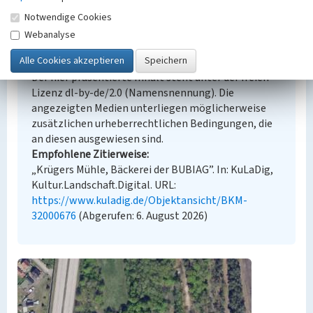
Notwendige Cookies
Webanalyse
Empfohlene Zitierweise
Urheberrechtlicher Hinweis
Der hier präsentierte Inhalt steht unter der freien
Lizenz dl-by-de/2.0 (Namensnennung). Die
angezeigten Medien unterliegen möglicherweise
zusätzlichen urheberrechtlichen Bedingungen, die
an diesen ausgewiesen sind.
Empfohlene Zitierweise
„Krügers Mühle, Bäckerei der BUBIAG”. In: KuLaDig,
Kultur.Landschaft.Digital. URL:
https://www.kuladig.de/Objektansicht/BKM-
32000676
(Abgerufen: 6. August 2026)