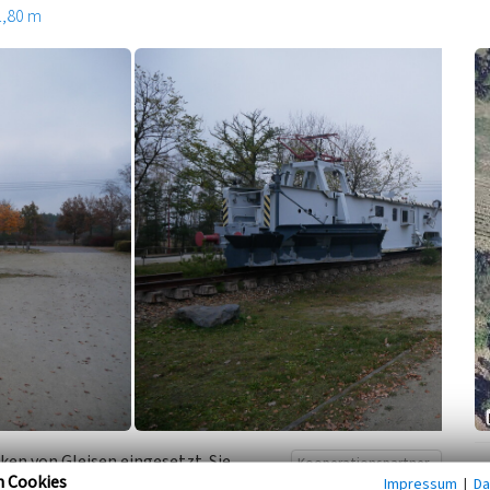
1,80 m
en von Gleisen eingesetzt. Sie
Kooperationspartner
n Cookies
Impressum
|
Da
die beiden Arbeitsgänge des