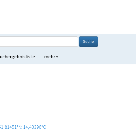
Suche
uchergebnisliste
mehr
51,81451°N: 14,43396°O