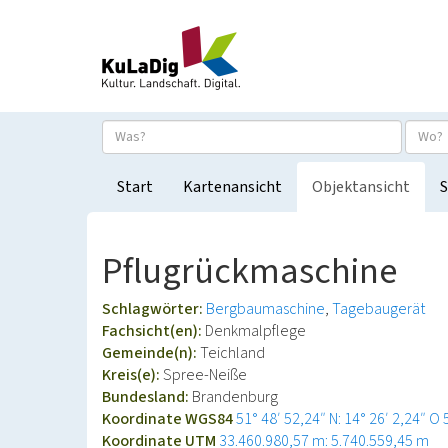
Start
Kartenansicht
Objektansicht
S
Pflugrückmaschine
Schlagwörter:
Bergbaumaschine
Tagebaugerät
Fachsicht(en):
Denkmalpflege
Gemeinde(n):
Teichland
Kreis(e):
Spree-Neiße
Bundesland:
Brandenburg
Koordinate WGS84
51° 48′ 52,24″ N: 14° 26′ 2,24″ O
Koordinate UTM
33.460.980,57 m: 5.740.559,45 m