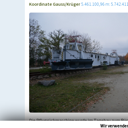
Koordinate Gauss/Krüger
5.461.100,96 m: 5.742.41
Die Pflugrückmaschine wurde im Tagebau zum Rück
Wir verwende
kombiniert, mit einem eigenen Antrieb versehen, 