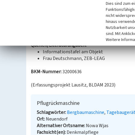
Dies sind zum e
Kipppflugs und der Rückmaschine in einem einzige
Funktionsfähigke
nicht widerspre
Datierung:
hinaus verwende
Baujahr: 1981
Nutzbarkeit uns
Aufstellung: 2008
sind. Mit Anklic
Weitere Informa
Quellen/Literaturangaben:
Informationstafel am Objekt
Frau Deutschmann, ZEB-LEAG
BKM-Nummer:
32000636
(Erfassungsprojekt Lausitz, BLDAM 2023)
Pflugrückmaschine
Schlagwörter
Bergbaumaschine
Tagebaugerä
Ort
Neuendorf
Alternativer Ortsname
Nowa Wjas
Fachsicht(en)
Denkmalpflege