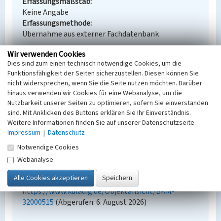
Erfassungsmaßstab
Keine Angabe
Erfassungsmethode
Übernahme aus externer Fachdatenbank
Wir verwenden Cookies
Dies sind zum einen technisch notwendige Cookies, um die
Funktionsfähigkeit der Seiten sicherzustellen. Diesen können Sie
Empfohlene Zitierweise
nicht widersprechen, wenn Sie die Seite nutzen möchten. Darüber
hinaus verwenden wir Cookies für eine Webanalyse, um die
Urheberrechtlicher Hinweis
Nutzbarkeit unserer Seiten zu optimieren, sofern Sie einverstanden
Der hier präsentierte Inhalt steht unter der freien
sind. Mit Anklicken des Buttons erklären Sie Ihr Einverständnis.
Lizenz dl-by-de/2.0 (Namensnennung). Die
Weitere Informationen finden Sie auf unserer Datenschutzseite.
angezeigten Medien unterliegen möglicherweise
Impressum
|
Datenschutz
zusätzlichen urheberrechtlichen Bedingungen, die
Notwendige Cookies
an diesen ausgewiesen sind.
Empfohlene Zitierweise
Webanalyse
„Seilbahn Tiefbau-Jehserig”. In: KuLaDig,
Kultur.Landschaft.Digital. URL:
https://www.kuladig.de/Objektansicht/BKM-
32000515
(Abgerufen: 6. August 2026)