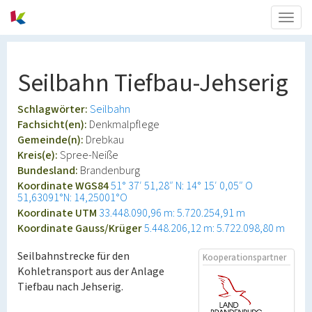
Togg
navig
Seilbahn Tiefbau-Jehserig
Schlagwörter:
Seilbahn
Fachsicht(en):
Denkmalpflege
Gemeinde(n):
Drebkau
Kreis(e):
Spree-Neiße
Bundesland:
Brandenburg
Koordinate WGS84
51° 37′ 51,28″ N: 14° 15′ 0,05″ O
51,63091°N: 14,25001°O
Koordinate UTM
33.448.090,96 m: 5.720.254,91 m
Koordinate Gauss/Krüger
5.448.206,12 m: 5.722.098,80 m
Seilbahnstrecke für den
Kooperationspartner
Kohletransport aus der Anlage
Tiefbau nach Jehserig.